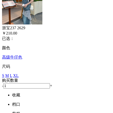
浙宝237 2629
￥210.00
已选：
颜色
高级牛仔色
尺码
S
M
L
XL
购买数量
-
+
收藏
档口