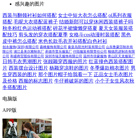
感兴趣的图片
西装与翻领衬衫如何搭配
女士中短大衣怎么搭配
ol系列衣服
搭配
毛呢大衣搭配蓝裤子
结婚新郎可以穿休闲西装搭裤子吗
秋冬粉红色运动裤搭配
碎花半裙慵懒穿搭夏
夏天女装服装搭
配技巧
剪头发的穿衣搭配夏季
女格斗cos动漫时装搭配
黑色
皮中裤怎么搭配
米色长款毛衣开衫搭配白色衬衫
创永服饰(深圳)有限公司
森峰服饰有限公司
秦皇岛阳光时装有限公司
山东鲁蒙莎制衣有
限公司
浦江县美尔雅制衣厂
承德市普乐服装厂
仟陌服装有限责任公司
顺德思进制衣有限
公司
和盛商贸股份有限公司
深圳市瑞天服饰有限公司
温州市倍蒙服饰
青山区天龙服装厂
日韩毛衣男潮图片
张靓颖穿西服的照片
红蓝撞色西装搭配图
片
西装摆台设计图片
杨颖穿凉鞋的图片
冬季爆款棉衣图片
男
生穿西装的图片
那个图片帽子给我看一下
正品女士毛衣图片
及价格
西服的标志图片
牛仔裤破坏的图片
小个子女生风衣秋
冬搭配图片
电脑版
APP版