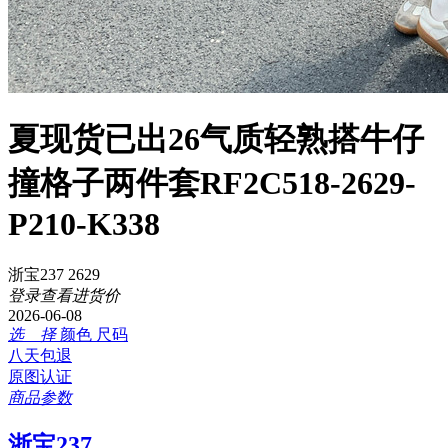
夏现货已出26气质轻熟搭牛仔
撞格子两件套RF2C518-2629-
P210-K338
浙宝237 2629
登录查看进货价
2026-06-08
选 择
颜色
尺码
八天包退
原图认证
商品参数
浙宝237