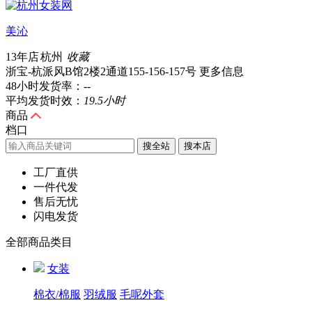
美沁
13年店
杭州
收藏
浙宝-杭派风B馆2楼2通道155-156-157号
更多信息
48小时发货率：
--
平均发货时效：
19.5小时
商品
档口
搜全站
工厂直供
一件代发
售后无忧
闪电发货
全部商品类目
女装
棉衣/棉服
羽绒服
毛呢外套