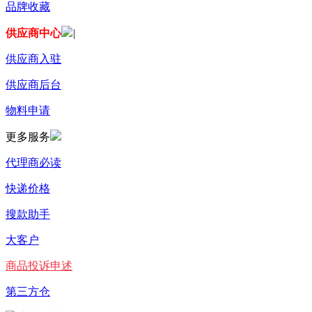
品牌收藏
供应商中心
|
供应商入驻
供应商后台
物料申请
更多服务
代理商必读
快递价格
搜款助手
大客户
商品投诉申述
第三方仓