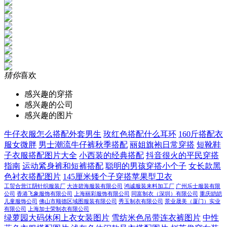
猜你
喜欢
感兴趣的穿搭
感兴趣的公司
感兴趣的图片
牛仔衣服怎么搭配外套男生
玫红色搭配什么耳环
160斤搭配衣
服女微胖
男士潮流牛仔裤秋季搭配
丽姐旗袍日常穿搭
短靴鞋
子衣服搭配图片大全
小西装的经典搭配
抖音很火的平民穿搭
指南
运动紧身裤和短裤搭配
聪明的男孩穿搭小个子
女长款黑
色衬衣搭配图片
145厘米矮个子穿搭苹果型卫衣
工贸合营江阴针织服装厂
大连碧海服装有限公司
鸿诚服装来料加工厂
广州乐士服装有限
公司
香港飞象服饰有限公司
上海丽彩服饰有限公司
同富制衣（深圳）有限公司
重庆皑皑
儿童服饰公司
佛山市顺德区域图服装有限公司
秀玉制衣有限公司
景业晟美（厦门）实业
有限公司
上海加士荣制衣有限公司
绿萝园大码休闲上衣女装图片
雪纺米色吊带连衣裤图片
中性