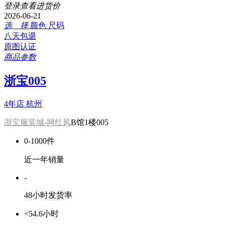
登录查看进货价
2026-06-21
选 择
颜色
尺码
八天包退
原图认证
商品参数
浙宝005
4年店
杭州
浙宝服装城-网红风
B馆1楼005
0-1000件
近一年销量
-
48小时发货率
<54.6小时