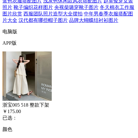
蓝色衣服搭配图片
浅灰色休闲款风衣搭配图片
赵英俊穿女装
照片
靴子编织花样图片
央视柴璐穿靴子图片
冬天棉衣工作服
图片欣赏
西服团队照片造型大全摆拍
中年男春季衣服搭配图
片大全
汉代都有哪些帽子图片
品牌大蝴蝶结衬衫图片
电脑版
APP版
浙宝005 518 整款下架
￥175.00
已选：
颜色