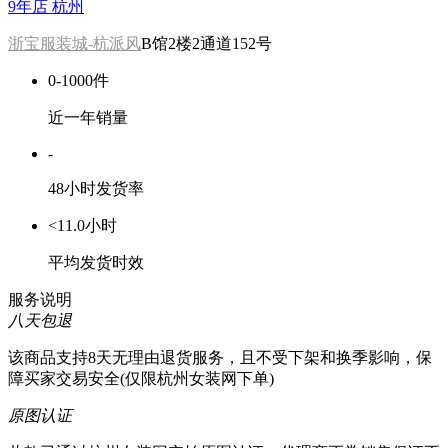
9年店
杭州
浙宝服装城-杭派风
B馆2楼2通道152号
0-1000件
近一年销量
-
48小时发货率
<11.0小时
平均发货时效
服务说明
八天包退
该商品支持8天无理由退货服务，且不受下架和换季影响，保
障买家交易安全(仅限杭州女装网下单)
原图认证