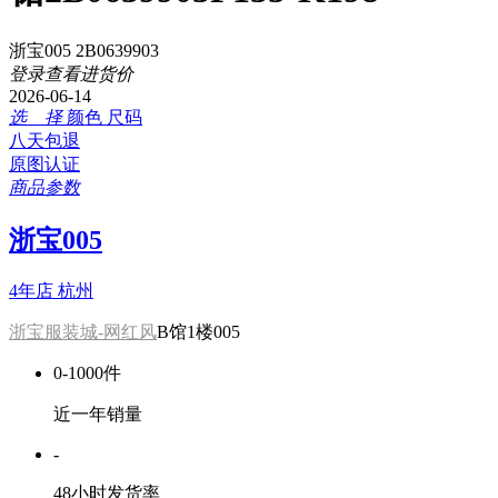
浙宝005 2B0639903
登录查看进货价
2026-06-14
选 择
颜色
尺码
八天包退
原图认证
商品参数
浙宝005
4年店
杭州
浙宝服装城-网红风
B馆1楼005
0-1000件
近一年销量
-
48小时发货率