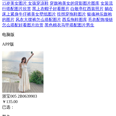
15岁美女图片 女孩穿凉鞋
穿旗袍美女的背影图片图库
女装流
行搭配图片欣赏
黑上衣帽子好看图片
白敬亭红西装照片
躺在
床上紧身牛仔裤美女壁纸图片
拄拐穿拖鞋图片
银魂神乐旗袍
的图片
风衣大摆裤怎么搭配图片
西瓜拖鞋图库
毛衣配饰项链
怎么搭配好看图片欣赏
黑色棉衣马甲搭配图片男生
电脑版
APP版
浙宝005 2B0639903
￥135.00
已选：