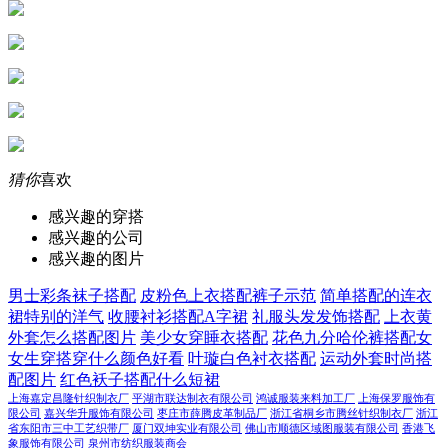
猜你
喜欢
感兴趣的穿搭
感兴趣的公司
感兴趣的图片
男士彩条袜子搭配
皮粉色上衣搭配裤子示范
简单搭配的连衣
裙特别的洋气
收腰衬衫搭配A字裙
礼服头发发饰搭配
上衣黄
外套怎么搭配图片
美少女穿睡衣搭配
花色九分哈伦裤搭配女
女生穿搭穿什么颜色好看
叶璇白色衬衣搭配
运动外套时尚搭
配图片
红色袄子搭配什么短裙
上海嘉定昌隆针织制衣厂
平湖市联达制衣有限公司
鸿诚服装来料加工厂
上海保罗服饰有
限公司
嘉兴华升服饰有限公司
枣庄市薛腾皮革制品厂
浙江省桐乡市腾丝针织制衣厂
浙江
省东阳市三中工艺织带厂
厦门双坤实业有限公司
佛山市顺德区域图服装有限公司
香港飞
象服饰有限公司
泉州市纺织服装商会