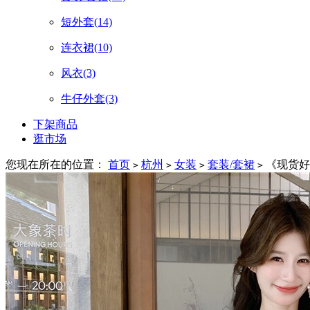
短外套
(14)
连衣裙
(10)
风衣
(3)
牛仔外套
(3)
下架商品
逛市场
您现在所在的位置：
首页
杭州
女装
套装/套裙
《现货好数
>
>
>
>