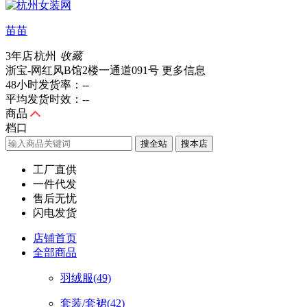
苗苗
3年店
杭州
收藏
浙宝-网红风B馆2楼一通道091号
更多信息
48小时发货率：
--
平均发货时效：
--
商品
档口
搜全站
工厂直供
一件代发
售后无忧
闪电发货
店铺首页
全部商品
羽绒服
(49)
套装/套裙
(42)