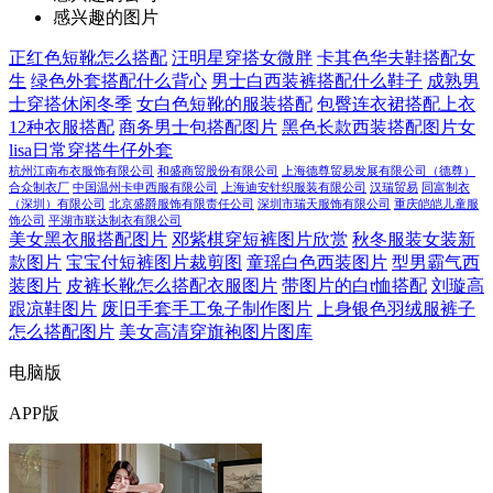
感兴趣的图片
正红色短靴怎么搭配
汪明星穿搭女微胖
卡其色华夫鞋搭配女
生
绿色外套搭配什么背心
男士白西装裤搭配什么鞋子
成熟男
士穿搭休闲冬季
女白色短靴的服装搭配
包臀连衣裙搭配上衣
12种衣服搭配
商务男士包搭配图片
黑色长款西装搭配图片女
lisa日常穿搭牛仔外套
杭州江南布衣服饰有限公司
和盛商贸股份有限公司
上海德尊贸易发展有限公司（德尊）
合众制衣厂
中国温州卡申西服有限公司
上海迪安针织服装有限公司
汉瑞贸易
同富制衣
（深圳）有限公司
北京盛爵服饰有限责任公司
深圳市瑞天服饰有限公司
重庆皑皑儿童服
饰公司
平湖市联达制衣有限公司
美女黑衣服搭配图片
邓紫棋穿短裤图片欣赏
秋冬服装女装新
款图片
宝宝付短裤图片裁剪图
童瑶白色西装图片
型男霸气西
装图片
皮裤长靴怎么搭配衣服图片
带图片的白t恤搭配
刘璇高
跟凉鞋图片
废旧手套手工兔子制作图片
上身银色羽绒服裤子
怎么搭配图片
美女高清穿旗袍图片图库
电脑版
APP版