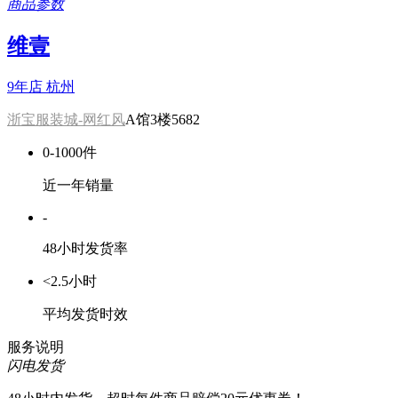
商品参数
维壹
9年店
杭州
浙宝服装城-网红风
A馆3楼5682
0-1000件
近一年销量
-
48小时发货率
<2.5小时
平均发货时效
服务说明
闪电发货