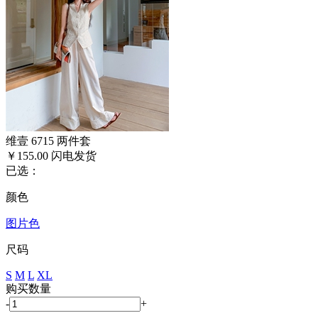
维壹 6715 两件套
￥155.00
闪电发货
已选：
颜色
图片色
尺码
S
M
L
XL
购买数量
-
+