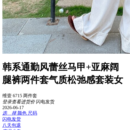
韩系通勤风蕾丝马甲+亚麻阔
腿裤两件套气质松弛感套装女
维壹 6715 两件套
登录查看进货价
闪电发货
2026-06-17
选 择
颜色
尺码
闪电发货
八天包退