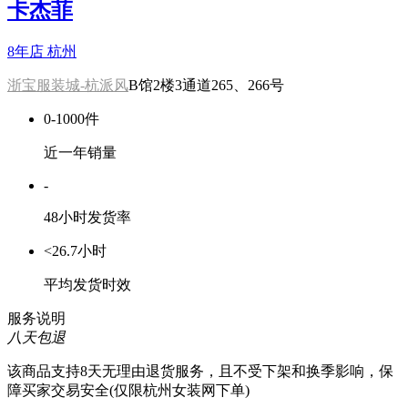
卡杰菲
8年店
杭州
浙宝服装城-杭派风
B馆2楼3通道265、266号
0-1000件
近一年销量
-
48小时发货率
<26.7小时
平均发货时效
服务说明
八天包退
该商品支持8天无理由退货服务，且不受下架和换季影响，保
障买家交易安全(仅限杭州女装网下单)