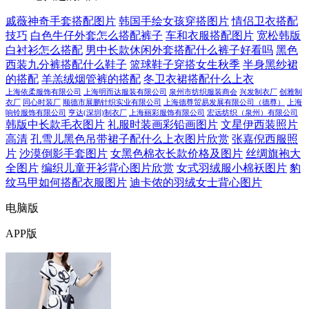
戚薇神奇手套搭配图片
韩国手绘女孩穿搭图片
情侣卫衣搭配
技巧
白色牛仔外套怎么搭配裤子
车和衣服搭配图片
宽松韩版
白衬衫怎么搭配
男中长款休闲外套搭配什么裤子好看吗
黑色
西装九分裤搭配什么鞋子
篮球鞋子穿搭女生秋季
半身黑纱裙
的搭配
羊羔绒烟管裤的搭配
冬卫衣裙搭配什么上衣
上海依柔服饰有限公司
上海明而达服装有限公司
泉州市纺织服装商会
兴发制衣厂
创雅制
衣厂
同心时装厂
顺德市展鹏针织实业有限公司
上海德尊贸易发展有限公司（德尊）
上海
响铃服饰有限公司
亨达(深圳)制衣厂
上海丽彩服饰有限公司
宏远纺织（泉州）有限公司
韩版中长款毛衣图片
礼服时装画彩铅画图片
文星伊西装照片
高清
孔雪儿黑色吊带裙子配什么上衣图片欣赏
张嘉倪西服照
片
沙漠倒影手套图片
女黑色棉衣长款价格及图片
丝绸旗袍大
全图片
编织儿童开衫背心图片欣赏
女式羽绒服小棉袄图片
豹
纹马甲如何搭配衣服图片
迪卡侬的羽绒女士背心图片
电脑版
APP版