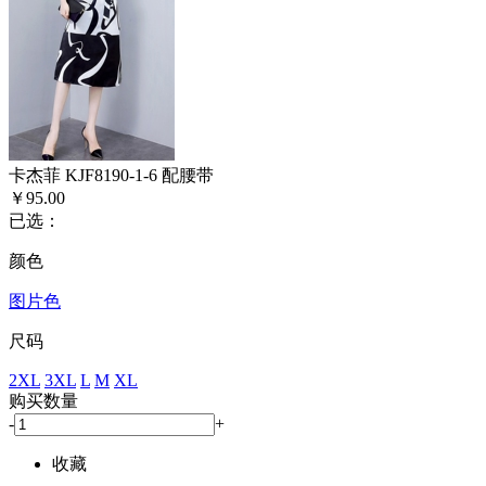
卡杰菲 KJF8190-1-6 配腰带
￥95.00
已选：
颜色
图片色
尺码
2XL
3XL
L
M
XL
购买数量
-
+
收藏