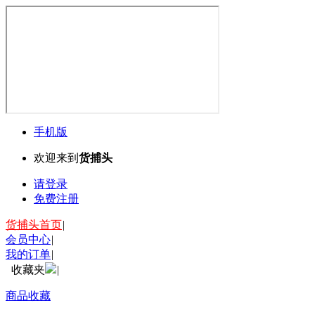
手机版
欢迎来到
货捕头
请登录
免费注册
货捕头首页
|
会员中心
|
我的订单
|
收藏夹
|
商品收藏