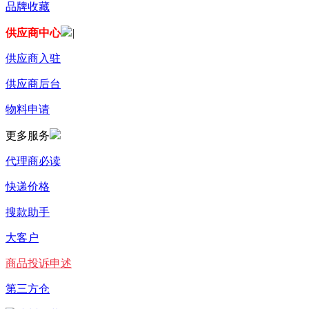
品牌收藏
供应商中心
|
供应商入驻
供应商后台
物料申请
更多服务
代理商必读
快递价格
搜款助手
大客户
商品投诉申述
第三方仓