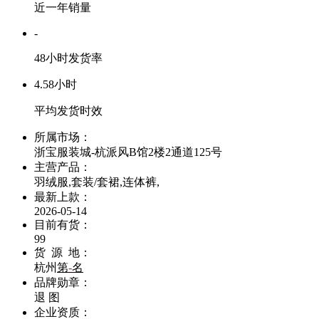
近一年销量
-
48小时发货率
4.58小时
平均发货时效
所属市场：
浙宝服装城-杭派风B馆2楼2通道125号
主营产品：
羽绒服,套装/套裙,连体裤,
最新上款：
2026-05-14
目前有货：
99
货 源 地：
杭州
第
-
名
品牌勋章：
退
图
企业资质：