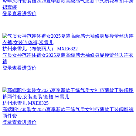
今年流行套装裙2026夏季新款高级感气质新中式绣花盘扣半身
裙套装
登录查看进货价
杭州
米雪儿（布依丽人） MXE6822
气质女神范连体裤女2025夏装高级感无袖修身显瘦蕾丝边连衣
裤
登录查看进货价
杭州
米雪儿 MXE8325
高端职业套装女2025夏季新款干练气质女神范薄款工装阔腿裤
两件套
登录查看进货价