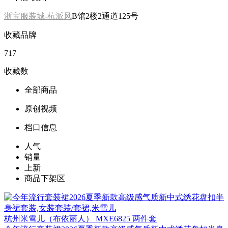
浙宝服装城-杭派风
B馆2楼2通道125号
收藏品牌
717
收藏数
全部商品
原创视频
档口信息
人气
销量
上新
商品下架区
杭州
米雪儿（布依丽人） MXE6825 两件套