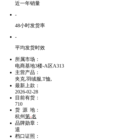
近一年销量
-
48小时发货率
-
平均发货时效
所属市场：
电商基地3楼-A区A313
主营产品：
夹克,羽绒服,T恤,
最新上款：
2026-02-28
目前有货：
710
货 源 地：
杭州
第
-
名
品牌勋章：
退
档口证照：