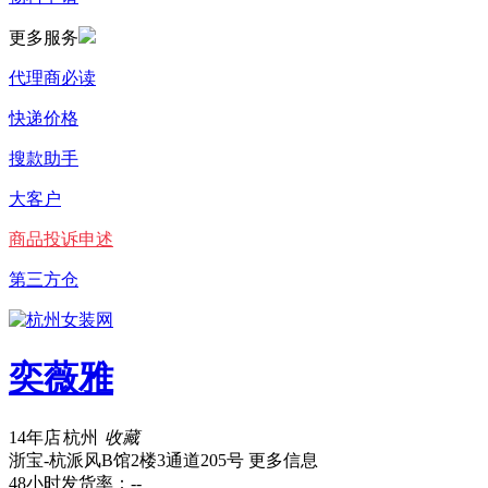
更多服务
代理商必读
快递价格
搜款助手
大客户
商品投诉申述
第三方仓
奕薇雅
14年店
杭州
收藏
浙宝-杭派风B馆2楼3通道205号
更多信息
48小时发货率：
--