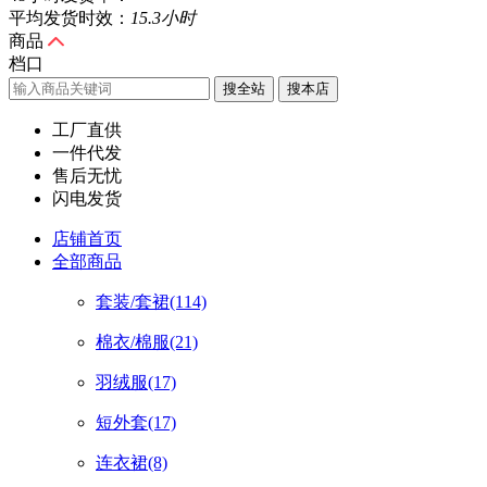
平均发货时效：
15.3小时
商品
档口
搜全站
工厂直供
一件代发
售后无忧
闪电发货
店铺首页
全部商品
套装/套裙
(114)
棉衣/棉服
(21)
羽绒服
(17)
短外套
(17)
连衣裙
(8)