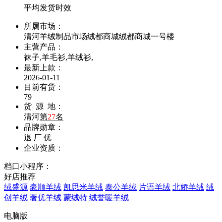
平均发货时效
所属市场：
清河羊绒制品市场绒都商城绒都商城一号楼
主营产品：
袜子,羊毛衫,羊绒衫,
最新上款：
2026-01-11
目前有货：
79
货 源 地：
清河
第
27
名
品牌勋章：
退
厂
优
企业资质：
档口小程序：
好店推荐
绒盛源
豪顺羊绒
凯思米羊绒
泰公羊绒
片语羊绒
北娇羊绒
绒
创羊绒
奢优羊绒
蒙绒特
绒誉暖羊绒
电脑版