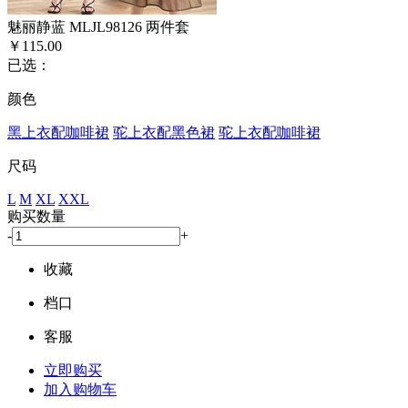
魅丽静蓝 MLJL98126 两件套
￥115.00
已选：
颜色
黑上衣配咖啡裙
驼上衣配黑色裙
驼上衣配咖啡裙
尺码
L
M
XL
XXL
购买数量
-
+
收藏
档口
客服
立即购买
加入购物车