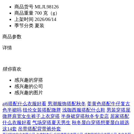
商品货号
MLJL98126
商品重量
700 克（g）
上架时间
2026/06/14
季节分类
夏装
商品参数
详情
猜你
喜欢
感兴趣的穿搭
感兴趣的公司
感兴趣的图片
aj6搭配什么衣服好看
男潮服饰搭配秋冬
姜黄色搭配牛仔复古
色半裙吗
纽伦女装搭配微胖
浅咖西服搭配什么鞋
男装穿搭屋
微胖肩宽女生裤子上衣穿搭
半身裙穿搭秋冬专卖店
居家搭配
什么衣服好看
气场穿搭夏天男生
秋冬显白穿搭想要显白就选
这14套
吊带搭配背带裤外套