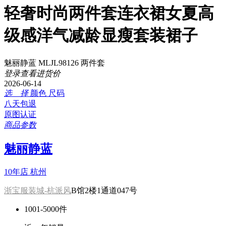
轻奢时尚两件套连衣裙女夏高
级感洋气减龄显瘦套装裙子
魅丽静蓝 MLJL98126 两件套
登录查看进货价
2026-06-14
选 择
颜色
尺码
八天包退
原图认证
商品参数
魅丽静蓝
10年店
杭州
浙宝服装城-杭派风
B馆2楼1通道047号
1001-5000件