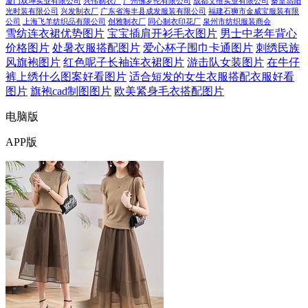
厦门双坤实业有限公司
兴伟制衣厂
广州佛罗伦有限公司
成都艾维实业有限公司
秦皇岛阳
光时装有限公司
兴发制衣厂
广东省海丰县成发服装有限公司
福建石狮市金威宝服装有限
公司
上海飞羊纺织品有限公司
创雅制衣厂
同心制衣印花厂
泉州市纺织服装商会
雪纺连衣裙优势图片
宝宝插肩开衫毛衣图片
男士中老年背心
价格图片
处暑衣服搭配图片
爱心杯子围巾卡通图片
刺绣民族
风旗袍图片
红色呢子长袖连衣裙图片
游击队女装图片
在牛仔
裤上绣什么图案好看图片
适合短发的女生衣服搭配衣服好看
图片
旗袍cad制图图片
欧美紧身毛衣搭配图片
电脑版
APP版