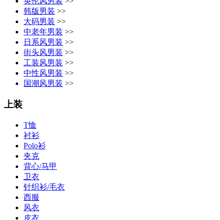
英伦风男装
>>
韩版男装
>>
大码男装
>>
中老年男装
>>
日系风男装
>>
街头风男装
>>
工装风男装
>>
中性风男装
>>
国潮风男装
>>
上装
T恤
衬衫
Polo衫
夹克
背心/马甲
卫衣
针织衫/毛衣
西服
风衣
皮衣