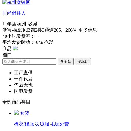
时尚俏佳人
11年店
杭州
收藏
浙宝-杭派风B馆2楼3通道265、266号
更多信息
48小时发货率：
--
平均发货时效：
18.8小时
商品
档口
搜全站
工厂直供
一件代发
售后无忧
闪电发货
全部商品类目
女装
棉衣/棉服
羽绒服
毛呢外套