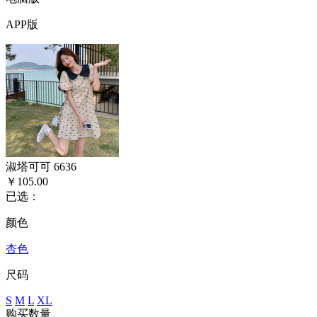
APP版
淑塔可可 6636
￥105.00
已选：
颜色
杏色
尺码
S
M
L
XL
购买数量