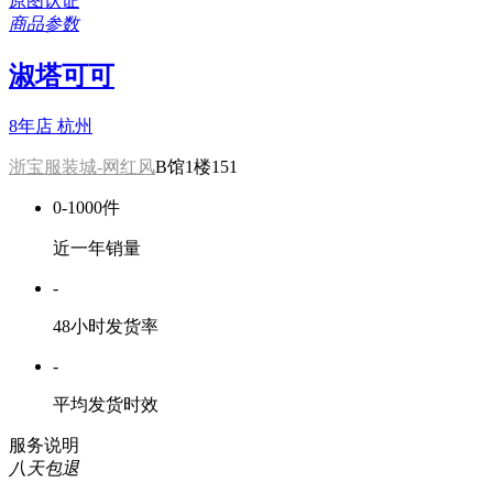
原图认证
商品参数
淑塔可可
8年店
杭州
浙宝服装城-网红风
B馆1楼151
0-1000件
近一年销量
-
48小时发货率
-
平均发货时效
服务说明
八天包退