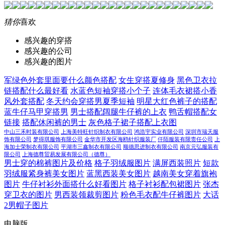
猜你
喜欢
感兴趣的穿搭
感兴趣的公司
感兴趣的图片
军绿色外套里面要什么颜色搭配
女生穿搭夏修身
黑色卫衣拉
链搭配什么最好看
水蓝色短袖穿搭小个子
连体毛衣裙搭小香
风外套搭配
冬天约会穿搭男夏季短袖
明星大红色裤子的搭配
蓝牛仔马甲穿搭男
男士搭配阔腿牛仔裤的上衣
鸭舌帽搭配女
链接
搭配休闲裤的男士
灰色格子裙子搭配上衣图
中山三禾时装有限公司
上海美特旺针织制衣有限公司
鸿浩宇实业有限公司
深圳市瑞天服
饰有限公司
梦得琪服饰有限公司
金华市开发区海鸥针织服装厂
仟陌服装有限责任公司
上
海加士荣制衣有限公司
平湖市三鑫制衣有限公司
顺德思进制衣有限公司
南京元弘服装有
限公司
上海德尊贸易发展有限公司（德尊）
男士穿的棉裤图片及价格
格子羽绒服图片
满屏西装照片
短款
羽绒服紧身裤美女图片
蓝黑西装美女图片
越南美女穿着旗袍
图片
牛仔衬衫外面搭什么好看图片
格子衬衫配包裙图片
张杰
穿卫衣的图片
男西装领裁剪图片
粉色毛衣配牛仔裤图片
大话
2男帽子图片
电脑版