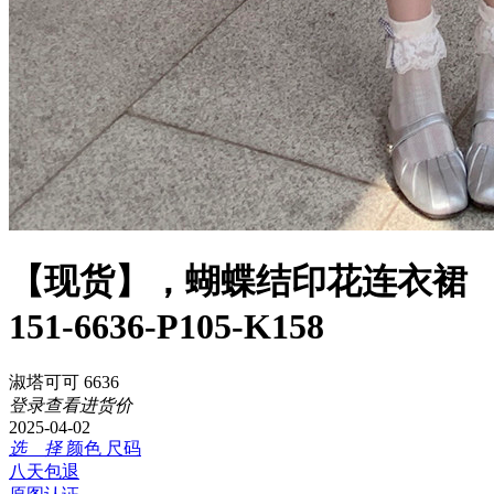
【现货】，蝴蝶结印花连衣裙
151-6636-P105-K158
淑塔可可 6636
登录查看进货价
2025-04-02
选 择
颜色
尺码
八天包退