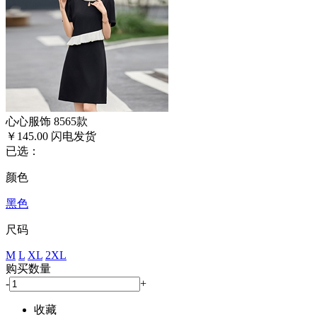
心心服饰 8565款
￥145.00
闪电发货
已选：
颜色
黑色
尺码
M
L
XL
2XL
购买数量
-
+
收藏