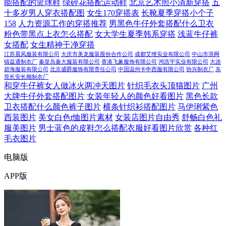
能搭配的篮球鞋
绿碎花搭配运动鞋
北京艺术照小清新穿搭
五
十多岁男人穿衣搭配图
女生170穿搭表
长靴夏季穿搭小个子
158
人力资源工作的穿搭推荐
男黑色牛仔外套搭配什么卫衣
粉色带黑点上衣怎么搭配
女大学生夏季韩系穿搭
浅蓝牛仔裤
女搭配
女生精神干净穿搭
江苏晨风服装有限公司
大庆市美龙服装股份合作公司
成都艾维实业有限公司
中山市浪网
镇益通制衣厂
秦皇岛秦大服装有限公司
香港飞象服饰有限公司
鸿浩宇实业有限公司
大连
碧海服装有限公司
北京盛爵服饰有限责任公司
中国温州卡申西服有限公司
协兴制衣厂
东
莞长安长顺制衣厂
和穿牛仔裤女人做冰火两冲天图片
针织毛衣头顶猫图片
广州
大牌牛仔外套搭配图片
女装年轻人的颜色好看图片
黑色长款
卫衣搭配什么颜色裤子图片
横条针织衫搭配图片
马伊琍紫色
西装图片
美女白色t恤图片素材
女装店图片自由秀
舒畅白色礼
服美图片
男士蓝色的皮鞋怎么搭配衣服好看图片欣赏
各种红
毛衣图片
电脑版
APP版