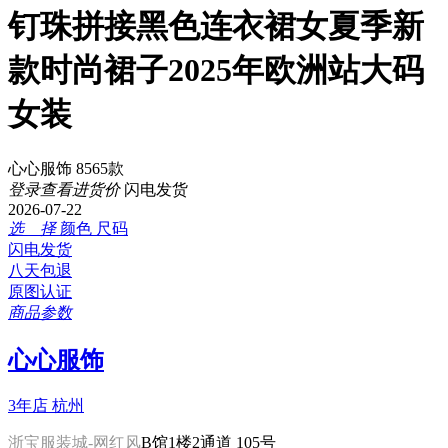
钉珠拼接黑色连衣裙女夏季新
款时尚裙子2025年欧洲站大码
女装
心心服饰 8565款
登录查看进货价
闪电发货
2026-07-22
选 择
颜色
尺码
闪电发货
八天包退
原图认证
商品参数
心心服饰
3年店
杭州
浙宝服装城-网红风
B馆1楼2通道 105号