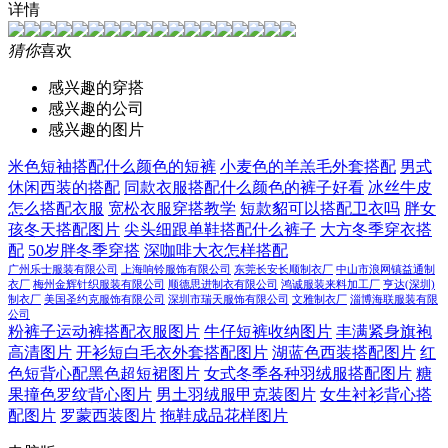
详情
猜你
喜欢
感兴趣的穿搭
感兴趣的公司
感兴趣的图片
米色短袖搭配什么颜色的短裤
小麦色的羊羔毛外套搭配
男式
休闲西装的搭配
同款衣服搭配什么颜色的裤子好看
冰丝牛皮
怎么搭配衣服
宽松衣服穿搭教学
短款貂可以搭配卫衣吗
胖女
孩冬天搭配图片
尖头细跟单鞋搭配什么裤子
大方冬季穿衣搭
配
50岁胖冬季穿搭
深咖啡大衣怎样搭配
广州乐士服装有限公司
上海响铃服饰有限公司
东莞长安长顺制衣厂
中山市浪网镇益通制
衣厂
梅州金辉针织服装有限公司
顺德思进制衣有限公司
鸿诚服装来料加工厂
亨达(深圳)
制衣厂
美国圣约克服饰有限公司
深圳市瑞天服饰有限公司
文雅制衣厂
淄博海联服装有限
公司
粉裤子运动裤搭配衣服图片
牛仔短裤收纳图片
丰满紧身旗袍
高清图片
开衫短白毛衣外套搭配图片
湖蓝色西装搭配图片
红
色短背心配黑色超短裙图片
女式冬季各种羽绒服搭配图片
糖
果撞色罗纹背心图片
男土羽绒服甲克装图片
女生衬衫背心搭
配图片
罗蒙西装图片
拖鞋成品花样图片