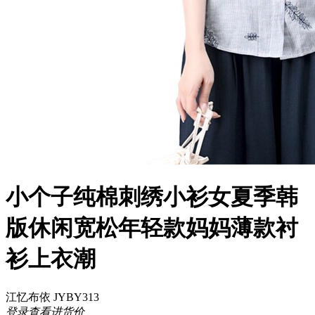
小个子纯棉刺绣小衫女夏季韩
版休闲宽松年轻款妈妈薄款衬
衫上衣潮
江忆布依 JYBY313
登录查看进货价