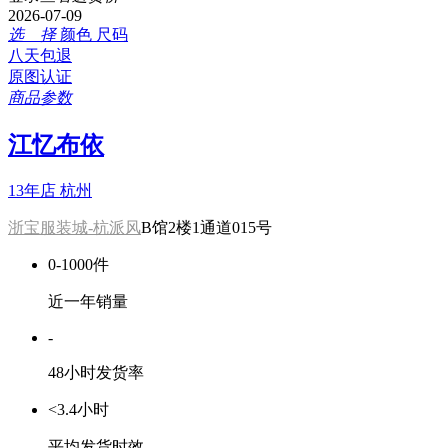
2026-07-09
选 择
颜色
尺码
八天包退
原图认证
商品参数
江忆布依
13年店
杭州
浙宝服装城-杭派风
B馆2楼1通道015号
0-1000件
近一年销量
-
48小时发货率
<3.4小时
平均发货时效