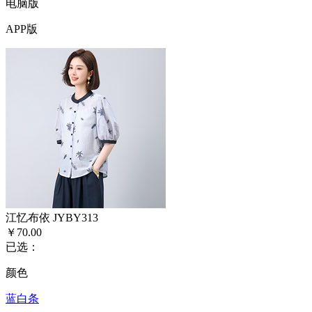
电脑版
APP版
江忆布依 JYBY313
￥70.00
已选：
颜色
蓝白条