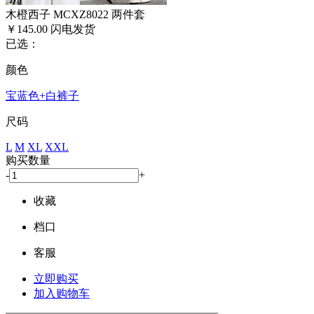
木橙西子 MCXZ8022 两件套
￥145.00
闪电发货
已选：
颜色
宝蓝色+白裤子
尺码
L
M
XL
XXL
购买数量
-
+
收藏
档口
客服
立即购买
加入购物车