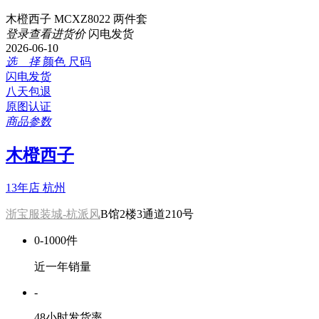
木橙西子 MCXZ8022 两件套
登录查看进货价
闪电发货
2026-06-10
选 择
颜色
尺码
闪电发货
八天包退
原图认证
商品参数
木橙西子
13年店
杭州
浙宝服装城-杭派风
B馆2楼3通道210号
0-1000件
近一年销量
-
48小时发货率