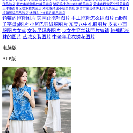
代男装店
新密市新华路伟楠男装店
沭阳县十字街道炫酷男装店
天津市西青区北强男装店
天津市西青区培罗蒙男装店
靖江市靖城小扬男装店
东台市东台镇博士邦尼男装店
萧县千
禧颜阿玛尼男装店
沭阳县上海路利郎男装店
钓猫的拖鞋图片
夹脚趾拖鞋图片
手工拖鞋怎么织图片
mlb帽
子字母p图片
小尾巴羽绒服图片
东莞八中礼服图片
皮衣小西
服图片女式
女装尺码表图片
12女生穿丝袜照片短裤
短裤配长
袜的图片
艺域女装图片
中老年毛衣绣花图片
电脑版
APP版