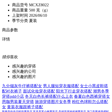
商品货号
MCXZ8022
商品重量
500 克（g）
上架时间
2026/06/10
季节分类
夏装
商品参数
详情
猜你
喜欢
感兴趣的穿搭
感兴趣的公司
感兴趣的图片
九分烟灰牛仔裤搭配女
男人腿短穿衣服搭配
女士小黑皮鞋搭
配衬衣裤子
面试化妆穿衣搭配
阳光下行走穿衣搭配
潮男冬季
穿搭pdd小店
冬天白色长裤搭配什么上衣
春夏白色西裤穿搭女
恩咖男装夏天穿搭
旅游穿搭图片女冬季
粉红色球鞋怎么搭配
女
童装衣服跟裤子搭配
新泰市中衣品时尚男装店
富县直罗小林男装店
盘州市坪地超越男装店
龙口市黄城鼎盛时