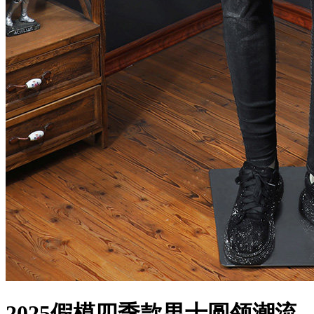
2025假模四季款男士圆领潮流