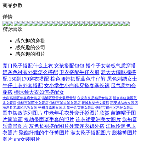
商品参数
详情
猜你
喜欢
感兴趣的穿搭
感兴趣的公司
感兴趣的图片
宽口靴子搭配什么上衣
女孩搭配包包
矮个子女老板气质穿搭
奶灰色衬衣外套怎么搭配
卫衣搭配牛仔衣服
老太太阔腿裤搭
配
150到170穿衣搭配
棕色腰带搭配蓝色牛仔裤
黑色刺绣女士
牛仔上衣外套搭配
女小学生小白鞋穿搭春季长裤
显气质约会
穿搭
棒球领大衣如何搭配女
大庆高新区梦喜鹿女装店
清浦区亚雷女装经营部
永安市良品精品女装店
新乡市红旗区范
儿女装店
仙桃市呆萌小女装店
仙桃市呆呆呆女装店
襄城县梨卡女装店
惠安县品未女装店
海原县老城区风尚女装
平和县原来女装店
黎平县贡援女装店
铁岭市银州区木仔女装店
围巾摆放陈列图片
中老年毛衣外套开衫图片欣赏
苗族帽子图
片简笔画
抢劫带面罩手套的照片
连衣裙亚洲美女图片
旗袍音
乐背景图片
灰色长裙搭配图片外套连衣裙外搭
江应怜黑色卫
衣照片
聚酯纤维的牛仔裤图片
淑女靴子搭配图片
脱棉裤图片
图片
um女装图片