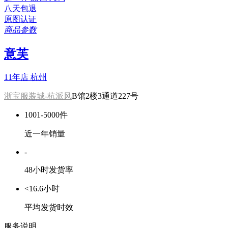
八天包退
原图认证
商品参数
意芙
11年店
杭州
浙宝服装城-杭派风
B馆2楼3通道227号
1001-5000件
近一年销量
-
48小时发货率
<16.6小时
平均发货时效
服务说明