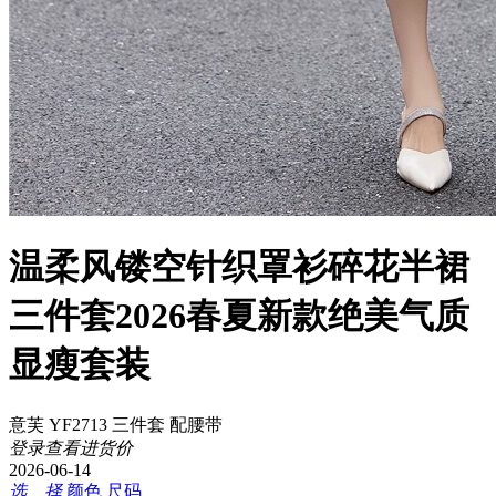
温柔风镂空针织罩衫碎花半裙
三件套2026春夏新款绝美气质
显瘦套装
意芙 YF2713 三件套 配腰带
登录查看进货价
2026-06-14
选 择
颜色
尺码