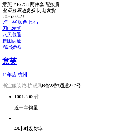
意芙 YF2758 两件套 配披肩
登录查看进货价
闪电发货
2026-07-23
选 择
颜色
尺码
闪电发货
八天包退
原图认证
商品参数
意芙
11年店
杭州
浙宝服装城-杭派风
B馆2楼3通道227号
1001-5000件
近一年销量
-
48小时发货率