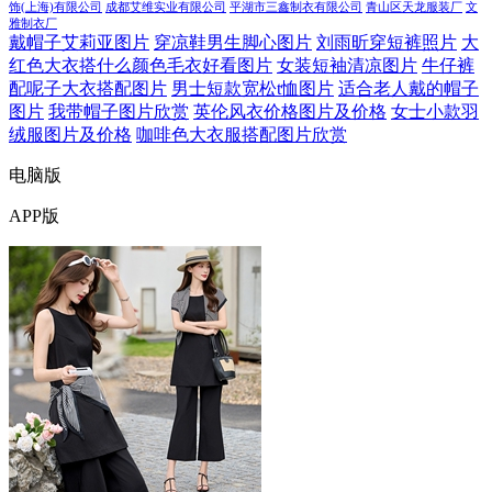
饰(上海)有限公司
成都艾维实业有限公司
平湖市三鑫制衣有限公司
青山区天龙服装厂
文
雅制衣厂
戴帽子艾莉亚图片
穿凉鞋男生脚心图片
刘雨昕穿短裤照片
大
红色大衣搭什么颜色毛衣好看图片
女装短袖清凉图片
牛仔裤
配呢子大衣搭配图片
男士短款宽松t恤图片
适合老人戴的帽子
图片
我带帽子图片欣赏
英伦风衣价格图片及价格
女士小款羽
绒服图片及价格
咖啡色大衣服搭配图片欣赏
电脑版
APP版