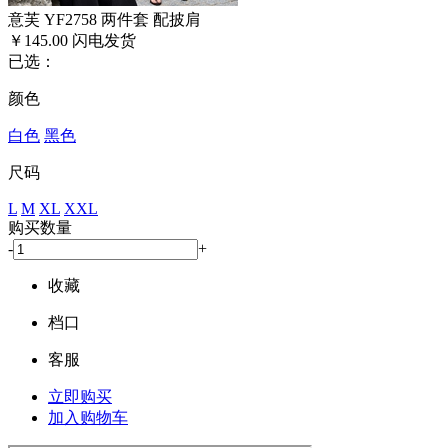
意芙 YF2758 两件套 配披肩
￥145.00
闪电发货
已选：
颜色
白色
黑色
尺码
L
M
XL
XXL
购买数量
-
+
收藏
档口
客服
立即购买
加入购物车