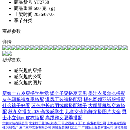
商品货号
YF2758
商品重量
600 克（g）
上架时间
2026/07/23
季节分类
商品参数
详情
猜你
喜欢
感兴趣的穿搭
感兴趣的公司
感兴趣的图片
新娘十八岁穿搭学生党
矮个子穿搭夏天男
墨汁衣服怎么搭配
灰色阔腿裤春季搭配
港风工装裤搭配男
橘色圆领羽绒服搭配
什么裤子好看
蓝色中长款羽绒服搭配裙子
大腿胖机智穿衣搭
配
秋冬穿搭女2020高级感学生
儿童女孩街舞穿搭图片大全
男
士小立领pu皮衣搭配
高跟鞋女夏季搭配
华裳时装有限公司
北京胜于蓝印花制衣厂
景业晟美（厦门）实业有限公司
上海嘉定昌隆
针织制衣厂
厦门双坤实业有限公司
鸿诚服装来料加工厂
广州乐士服装有限公司
浦拉斯服