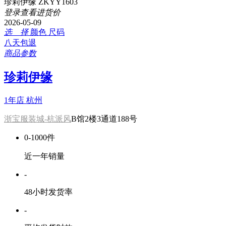
珍莉伊缘 ZKYY1603
登录查看进货价
2026-05-09
选 择
颜色
尺码
八天包退
商品参数
珍莉伊缘
1年店
杭州
浙宝服装城-杭派风
B馆2楼3通道188号
0-1000件
近一年销量
-
48小时发货率
-