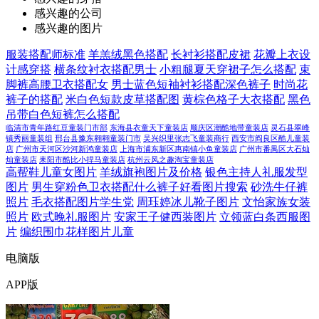
感兴趣的公司
感兴趣的图片
服装搭配师标准
羊羔绒黑色搭配
长衬衫搭配皮裙
花瓣上衣设
计感穿搭
横条纹衬衣搭配男士
小粗腿夏天穿裙子怎么搭配
束
脚裤高腰卫衣搭配女
男士蓝色短袖衬衫搭配深色裤子
时尚花
裤子的搭配
米白色短款皮草搭配图
黄棕色格子大衣搭配
黑色
吊带白色短裤怎么搭配
临清市青年路红豆童装门市部
东海县衣童天下童装店
顺庆区潮酷地带童装店
灵石县翠峰
镇秀丽童装组
邢台县豫东翱翱童装门市
吴兴织里张志飞童装商行
西安市阎良区酷儿童装
店
广州市天河区沙河新鸿童装店
上海市浦东新区惠南镇小鱼童装店
广州市番禺区大石灿
灿童装店
耒阳市酷比小捍马童装店
杭州云风之趣淘宝童装店
高帮鞋儿童女图片
羊绒旗袍图片及价格
银色主持人礼服发型
图片
男生穿粉色卫衣搭配什么裤子好看图片搜索
砂洗牛仔裤
照片
毛衣搭配图片学生党
周珏婷冰儿靴子图片
文怡家族女装
照片
欧式晚礼服图片
安家王子健西装图片
立领蓝白条西服图
片
编织围巾花样图片儿童
电脑版
APP版