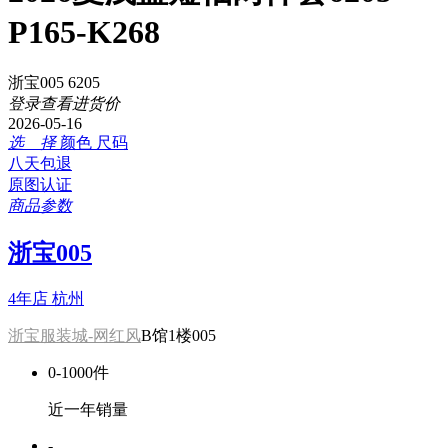
P165-K268
浙宝005 6205
登录查看进货价
2026-05-16
选 择
颜色
尺码
八天包退
原图认证
商品参数
浙宝005
4年店
杭州
浙宝服装城-网红风
B馆1楼005
0-1000件
近一年销量
-