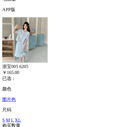
APP版
浙宝005 6205
￥165.00
已选：
颜色
图片色
尺码
S
M
L
XL
购买数量