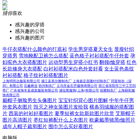
猜你
喜欢
感兴趣的穿搭
感兴趣的公司
感兴趣的图片
牛仔衣搭配什么颜色的打底衫
学生男穿搭夏天女生
显瘦针织
穿搭男
雪地靴配卫裤怎么搭配
蓝色格子衬衫搭配牛仔外套
孕
妇驼色大衣搭配图片
运动型男生穿搭小红书
翻领t恤穿搭
红色
长款修身大衣搭配
白衬衫搭配米白色外套好看
女士蓝色条纹
衬衫搭配
格子纹衬衫搭配图片
上海明而达服装有限公司
浦江县美尔雅制衣厂
上海嘉定昌隆针织制衣厂
同富制衣（深
圳）有限公司
石鑫裤业
协兴制衣厂
义乌市金石开服饰有限公司
浙江省东阳市三中工艺织
带厂
广东省海丰县成发服装有限公司
浦拉斯服饰(上海)有限公司
创雅制衣厂
上海丽彩服
饰有限公司
戴帽子侧脸男生头像图片
宝宝针织背心图片图解
中年牛仔男
外套风衣图片
毁灭之神女装图片发给我
横条羽绒服的搭配图
片
西装的衬衫好看图片
夏季短裤女款新款图片欣赏
艾斯帽子
图片高清图片
枣红短裤配什么上衣图片
欧豪戴墨镜黑t恤照片
成年人帽子裁剪图片
围巾怎么买好看图片
电脑版