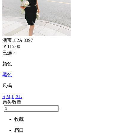
浙宝182A 8397
￥115.00
已选：
颜色
黑色
尺码
S
M
L
XL
购买数量
-
+
收藏
档口