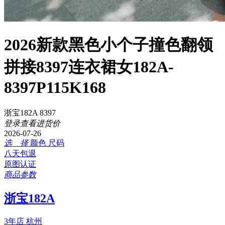
2026新款黑色小个子撞色翻领
拼接8397连衣裙女182A-
8397P115K168
浙宝182A 8397
登录查看进货价
2026-07-26
选 择
颜色
尺码
八天包退
原图认证
商品参数
浙宝182A
3年店
杭州