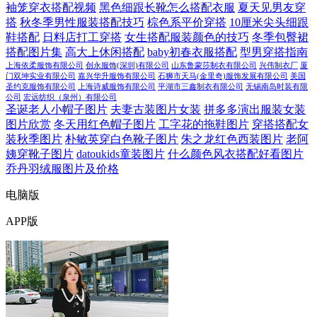
袖笼穿衣搭配视频
黑色细跟长靴怎么搭配衣服
夏天见男友穿
搭
秋冬季男性服装搭配技巧
棕色系平价穿搭
10厘米尖头细跟
鞋搭配
日料店打工穿搭
女生搭配服装颜色的技巧
冬季包臀裙
搭配图片集
高大上休闲搭配
baby初春衣服搭配
型男穿搭指南
上海依柔服饰有限公司
创永服饰(深圳)有限公司
山东鲁蒙莎制衣有限公司
兴伟制衣厂
厦
门双坤实业有限公司
嘉兴华升服饰有限公司
石狮市天马(金里奇)服饰发展有限公司
美国
圣约克服饰有限公司
上海诗威服饰有限公司
平湖市三鑫制衣有限公司
无锡南岛时装有限
公司
宏远纺织（泉州）有限公司
圣诞老人小帽子图片
夫妻古装图片女装
拼多多演出服装女装
图片欣赏
冬天用红色帽子图片
工字花的拖鞋图片
穿搭搭配女
装秋季图片
朴敏英穿白色靴子图片
朱之龙红色西装图片
老阿
姨穿靴子图片
datoukids童装图片
什么颜色风衣搭配好看图片
乔丹羽绒服图片及价格
电脑版
APP版