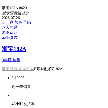
浙宝182A 8620
登录查看进货价
2026-07-26
选 择
颜色
尺码
八天包退
原图认证
商品参数
浙宝182A
3年店
杭州
浙宝服装城-网红风
B馆1楼浙宝182A
0-1000件
近一年销量
-
48小时发货率