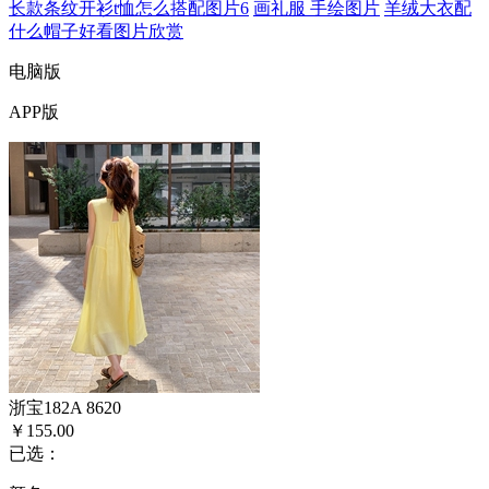
长款条纹开衫t恤怎么搭配图片6
画礼服 手绘图片
羊绒大衣配
什么帽子好看图片欣赏
电脑版
APP版
浙宝182A 8620
￥155.00
已选：