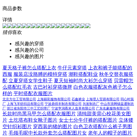
商品参数
详情
猜你
喜欢
感兴趣的穿搭
感兴趣的公司
感兴趣的图片
夏天格子裤怎么搭配上衣
牛仔元素穿搭
上衣和裤子能搭配的
西服
服装店没胳膊的模特穿搭
潮鞋搭配鞋业
秋冬交替衣服搭
配
立夏穿搭女学生鞋子
夏天短袖时尚大衫怎么穿搭
贝雷帽怎
么搭配红毛衣
古巴衬衫穿搭微胖
白色衣服搭配灰色裤子怎么
样的
平时搭配衣服图片
北京方仕工贸有限公司
上海丽彩服饰有限公司
石鑫裤业
上海理人贸易有限公司
同心时装
厂
上海飞羊纺织品有限公司
宁波鼎得丰制衣有限公司
兴发制衣厂
中山市浪网镇益通制衣
厂
浙江省东阳市三中工艺织带厂
宁波亨润甬米人造革有限公司
广东名豪服饰有限公司
长款时尚黑马甲怎么搭配衣服图片
清纯甜美背心校花美女图
片
土圪塔布鞋女靴子图片
女士七分牛仔裤的搭配图片
立体镂
空针织衫图片
穿西装的猪的图片
白色卫衣搭配什么裤子男图
片
毛领毛呢中长款外套怎么搭配图片女
老年人的帽子的图片