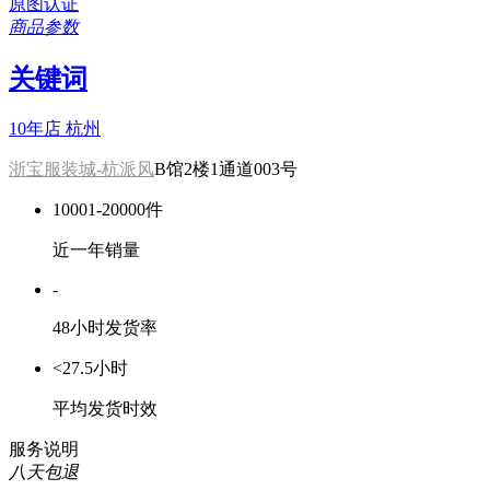
原图认证
商品参数
关键词
10年店
杭州
浙宝服装城-杭派风
B馆2楼1通道003号
10001-20000件
近一年销量
-
48小时发货率
<27.5小时
平均发货时效
服务说明
八天包退