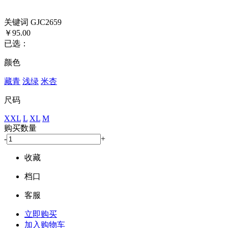
关键词 GJC2659
￥95.00
已选：
颜色
藏青
浅绿
米杏
尺码
XXL
L
XL
M
购买数量
-
+
收藏
档口
客服
立即购买
加入购物车