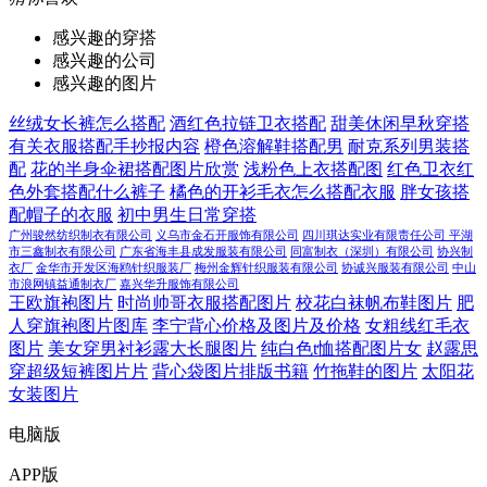
感兴趣的穿搭
感兴趣的公司
感兴趣的图片
丝绒女长裤怎么搭配
酒红色拉链卫衣搭配
甜美休闲早秋穿搭
有关衣服搭配手抄报内容
橙色溶解鞋搭配男
耐克系列男装搭
配
花的半身伞裙搭配图片欣赏
浅粉色上衣搭配图
红色卫衣红
色外套搭配什么裤子
橘色的开衫毛衣怎么搭配衣服
胖女孩搭
配帽子的衣服
初中男生日常穿搭
广州骏然纺织制衣有限公司
义乌市金石开服饰有限公司
四川琪达实业有限责任公司
平湖
市三鑫制衣有限公司
广东省海丰县成发服装有限公司
同富制衣（深圳）有限公司
协兴制
衣厂
金华市开发区海鸥针织服装厂
梅州金辉针织服装有限公司
协诚兴服装有限公司
中山
市浪网镇益通制衣厂
嘉兴华升服饰有限公司
王欧旗袍图片
时尚帅哥衣服搭配图片
校花白袜帆布鞋图片
肥
人穿旗袍图片图库
李宁背心价格及图片及价格
女粗线红毛衣
图片
美女穿男衬衫露大长腿图片
纯白色t恤搭配图片女
赵露思
穿超级短裤图片片
背心袋图片排版书籍
竹拖鞋的图片
太阳花
女装图片
电脑版
APP版