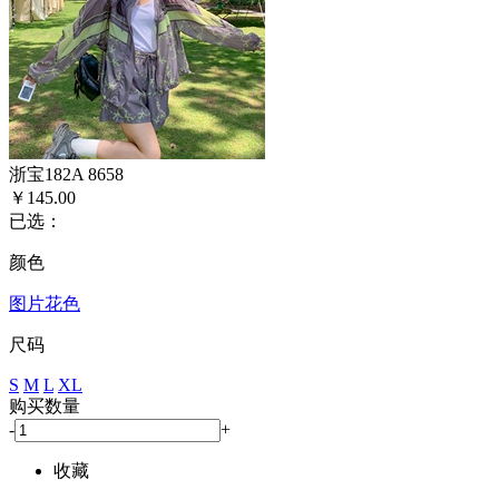
浙宝182A 8658
￥145.00
已选：
颜色
图片花色
尺码
S
M
L
XL
购买数量
-
+
收藏