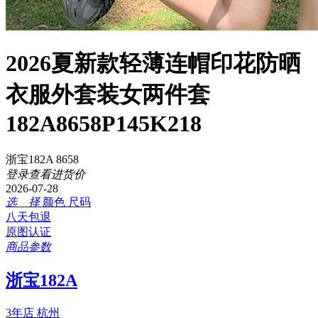
2026夏新款轻薄连帽印花防晒
衣服外套装女两件套
182A8658P145K218
浙宝182A 8658
登录查看进货价
2026-07-28
选 择
颜色
尺码
八天包退
原图认证
商品参数
浙宝182A
3年店
杭州