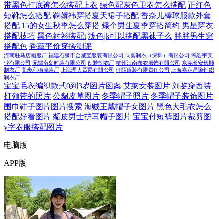
带黑色打底裤怎么搭配上衣
绿色配灰色卫衣怎么搭配
正红色
短靴怎么搭配
鞠婧祎穿搭夏天裙子搭配
香奈儿棒球服款外套
搭配
15的女生秋季怎么穿搭
矮个男生夏季穿搭简约
男星穿衣
搭配技巧
黑色衬衫搭配t
浅色jk可以搭配黑袜子么
胖胖男生穿
搭配色
香薰平价穿搭测评
河南驻马店帽服厂
福建石狮市金威宝服装有限公司
同富制衣（深圳）有限公司
鸿浩宇实
业有限公司
无锡南岛时装有限公司
创雅制衣厂
杭州江南布衣服饰有限公司
东莞长安长顺
制衣厂
高步利稳服装厂
上海理人贸易有限公司
仟陌服装有限责任公司
上海嘉定昌隆针织
制衣厂
宝宝毛衣编织款式0到3岁图片图案
艾莱女装图片
刘鉴穿西装
打领带的照片
公貂皮草图片
冬季帽子照片
冬季帽子装饰图片
围巾鞋子图片图片搜索
海贼王戴帽子女图片
黑色大毛衣怎么
搭配好看图片
貂皮男士护耳帽子图片
宝宝付短裤图片裁剪图
y字衣服搭配图片
电脑版
APP版