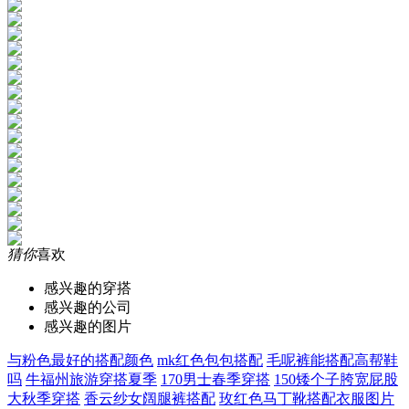
猜你
喜欢
感兴趣的穿搭
感兴趣的公司
感兴趣的图片
与粉色最好的搭配颜色
mk红色包包搭配
毛呢裤能搭配高帮鞋
吗
牛福州旅游穿搭夏季
170男士春季穿搭
150矮个子胯宽屁股
大秋季穿搭
香云纱女阔腿裤搭配
玫红色马丁靴搭配衣服图片