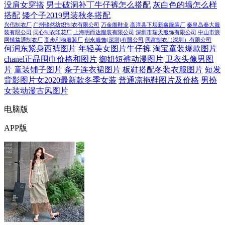
没肩女穿搭
男士破洞补丁牛仔裤怎么搭配
灰白色的墙怎么样
搭配
矮个子2019男装秋冬搭配
兴伟制衣厂
广州骏然纺织制衣有限公司
万金阁鞋业
高淳县下坝新鑫服装厂
秦皇岛秦大服
装有限公司
同心制衣印花厂
上海明而达服装有限公司
深圳市瑞天服饰有限公司
中山市浪
网镇益通制衣厂
高步利稳服装厂
创永服饰(深圳)有限公司
同富制衣（深圳）有限公司
何润东紧身西裤图片
年轻美女图片牛仔裤
淘宝童装爆款图片
chanel正品围巾价格和图片
御姐短裤动漫图片
卫衣头像男图
片
童装铺子图片
条子连衣裙图片
板鞋搭配冬装衣服图片
短发
背影图片女2020最新款冬季女装
普通凉拖鞋图片及价格
男扮
女装动漫古风图片
电脑版
APP版