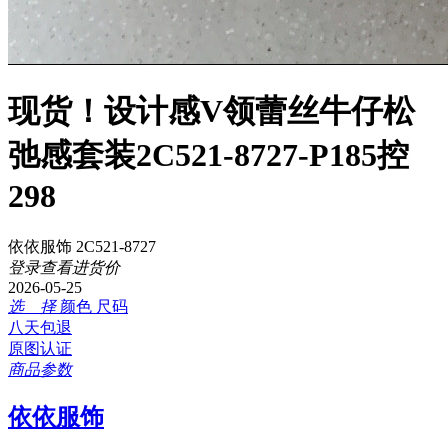
现货！设计感V领蕾丝牛仔松
弛感套装2C521-8727-P185控
298
依依服饰 2C521-8727
登录查看进货价
2026-05-25
选 择
颜色
尺码
八天包退
原图认证
商品参数
依依服饰