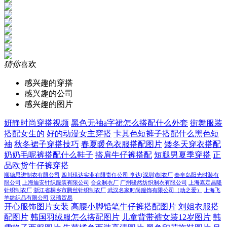
猜你
喜欢
感兴趣的穿搭
感兴趣的公司
感兴趣的图片
妍静时尚穿搭视频
黑色无袖a字裙怎么搭配什么外套
街舞服装
搭配女生的
好的动漫女主穿搭
卡其色短裤子搭配什么黑色短
袖
秋冬裙子穿搭技巧
春夏暖色衣服搭配图片
矮冬天穿衣搭配
奶奶毛呢裤搭配什么鞋子
搭肩牛仔裤搭配
短腿男夏季穿搭
正
品欧货牛仔裤穿搭
顺德思进制衣有限公司
四川琪达实业有限责任公司
亨达(深圳)制衣厂
秦皇岛阳光时装有
限公司
上海迪安针织服装有限公司
合众制衣厂
广州骏然纺织制衣有限公司
上海嘉定昌隆
针织制衣厂
浙江省桐乡市腾丝针织制衣厂
武汉名家时尚服饰有限公司（动之爱）
上海飞
羊纺织品有限公司
汉瑞贸易
开心服饰图片女装
高腰小脚铅笔牛仔裤搭配图片
刘姐衣服搭
配图片
韩国羽绒服怎么搭配图片
儿童背带裤女装12岁图片
韩