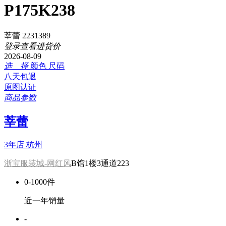
P175K238
莘蕾 2231389
登录查看进货价
2026-08-09
选 择
颜色
尺码
八天包退
原图认证
商品参数
莘蕾
3年店
杭州
浙宝服装城-网红风
B馆1楼3通道223
0-1000件
近一年销量
-