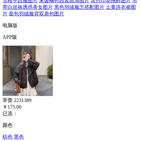
雪格子西服图片
朱茵橘色西装高清图片
黑色印花拖鞋图片
吊
带白丝袜诱惑美女图片
黑色羽绒服怎搭配图片
土黄连衣裙图
片
面包羽绒服背双肩包图片
电脑版
APP版
莘蕾 2231389
￥175.00
已选：
颜色
棕色
黑色