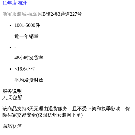
11年店
杭州
浙宝服装城-杭派风
B馆2楼3通道227号
1001-5000件
近一年销量
-
48小时发货率
<16.6小时
平均发货时效
服务说明
八天包退
该商品支持8天无理由退货服务，且不受下架和换季影响，保
障买家交易安全(仅限杭州女装网下单)
原图认证