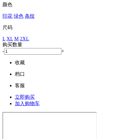
颜色
印花
绿色
条纹
尺码
L
XL
M
2XL
购买数量
-
+
收藏
档口
客服
立即购买
加入购物车