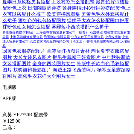
夏季日系风格男装搭配
工装衬衫怎么搭配鞋
藏青色背带裙搭
配粉色上衣
日潮阔腿裤穿搭
紧身连帽开衫针织衫搭配
粉色上
衣可以搭配什么裤子
欧美穿搭风图集
姜黄色毛衣外套搭配什
么裙子
酒红色的包包搭配图片
绿妮子大衣怎么搭配围巾好看
裸粉色仙女裙怎么搭配
雾霾蓝小西装搭配什么裤子
枣庄市薛腾皮革制品厂
上海德尊贸易发展有限公司（德尊）
石鑫裤业
成都艾维实业有限
公司
上海莎菲服饰有限公司
秀玉制衣有限公司
北京方仕工贸有限公司
中丹奴服饰
上海
理人贸易有限公司
武汉名家时尚服饰有限公司（动之爱）
香港飞象服饰有限公司
汉瑞贸
易
lol黄色衣服搭配图片
童装店打折图片素材
潮女夏季衣服搭配
图片
大长女装风衣图片
胖男生戴帽子好看图片
中年秋装新款
女装搭配图片
全身的西装图片女生
韩版中长款白色毛衣搭配
图片
获奖旗袍摄影图片
海贼王路飞西装照片
杨幂玉足露趾凉
鞋图片
高领毛衣花样大全图片女士
电脑版
APP版
意芙 YF2750B 配腰带
￥125.00
已选：