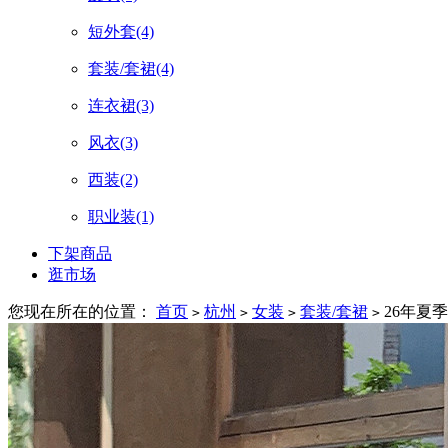
短外套
(4)
套装/套裙
(4)
连衣裙
(3)
风衣
(3)
西装
(2)
职业装
(1)
下架商品
逛市场
您现在所在的位置：
首页
杭州
女装
套装/套裙
26年夏季
>
>
>
>