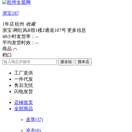
浙宝187
1年店
杭州
收藏
浙宝-网红风B馆1楼2通道187号
更多信息
48小时发货率：
--
平均发货时效：
--
商品
档口
搜全站
工厂直供
一件代发
售后无忧
闪电发货
店铺首页
全部商品
皮草
(37)
皮衣
(6)