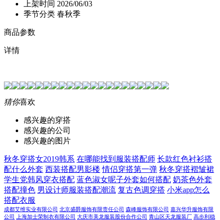
上架时间
2026/06/03
季节分类
春秋季
商品参数
详情
猜你
喜欢
感兴趣的穿搭
感兴趣的公司
感兴趣的图片
秋冬穿搭女2019韩系
在哪能找到服装搭配师
长款红色衬衫搭
配什么外套
西装搭配男影楼
情侣穿搭第一弹
秋冬穿搭褶皱裙
学生党韩风穿衣搭配
蓝色淑女呢子外套如何搭配
奶茶色外套
搭配撞色
男设计师服装搭配潮流
复古色调穿搭
小米app怎么
搭配衣服
成都艾维实业有限公司
北京盛爵服饰有限责任公司
森峰服饰有限公司
嘉兴华升服饰有限
公司
上海加士荣制衣有限公司
大庆市美龙服装股份合作公司
青山区天龙服装厂
高步利稳