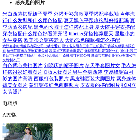
感兴趣的图片
米白西装搭配裙子夏季
外搭开衫薄款夏季搭配半截袖
今年流
行什么发型和什么颜色搭配
夏天黑色平跟凉拖鞋好搭配吗
夏
季防晒衣搭配
黑色的长裤子怎样搭配上身
夏天随手穿衣搭配
穿衣搭配什么颜色好看算亮眼
lilbetter穿搭推荐夏天
显脸小的
女生穿搭
欧美很会穿搭老人
大码浅色阔腿裤怎么搭配
武汉名家时尚服饰有限公司（动之爱）
浙江省东阳市三中工艺织带厂
协诚兴服装有限公
司
杭州江南布衣服饰有限公司
高淳县下坝新鑫服装厂
无锡南岛时装有限公司
同心时装厂
枣庄市薛腾皮革制品厂
高步利稳服装厂
森峰服饰有限公司
顺德市展鹏针织实业有限公司
文雅制衣厂
白色背心美拍图片
刘晓庆的帽子图片
冬天手套图片女
毛衣怎
样搭衬衫好看图片
Q版人物图片男生全身西装
李易峰穿白衬
衫的图片高清
西服打包装照片
黑皮鞋西装大脚图片
紧身连体
裤美女图片
黄轩穿粉红色西装照片
皮衣服的搭配图片
张国立
女装照片
电脑版
APP版