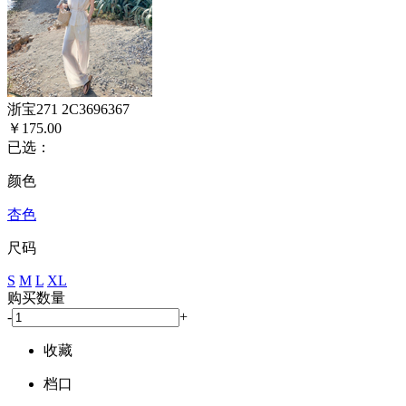
浙宝271 2C3696367
￥175.00
已选：
颜色
杏色
尺码
S
M
L
XL
购买数量
-
+
收藏
档口