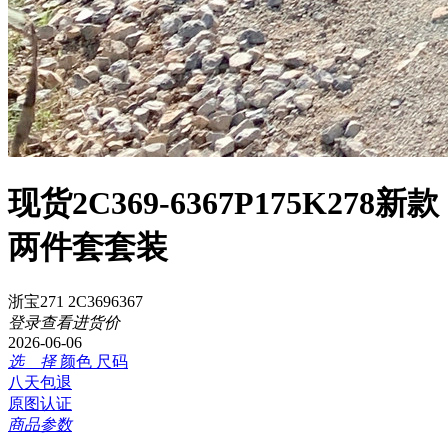
现货2C369-6367P175K278新款
两件套套装
浙宝271 2C3696367
登录查看进货价
2026-06-06
选 择
颜色
尺码
八天包退
原图认证
商品参数