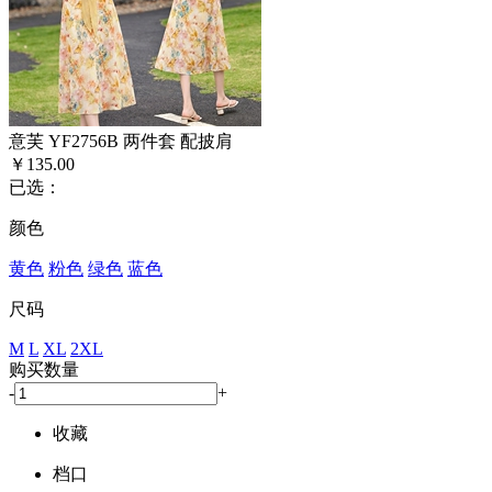
意芙 YF2756B 两件套 配披肩
￥135.00
已选：
颜色
黄色
粉色
绿色
蓝色
尺码
M
L
XL
2XL
购买数量
-
+
收藏
档口