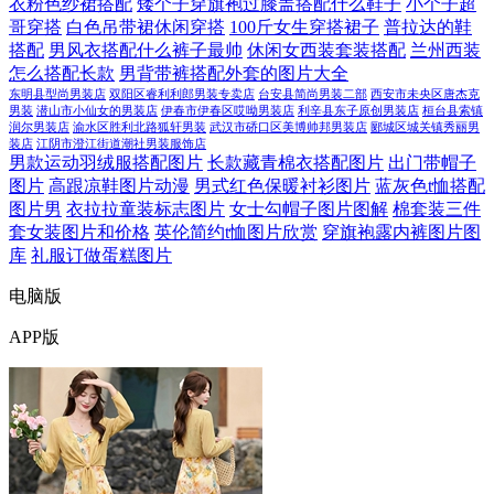
衣粉色纱裙搭配
矮个子穿旗袍过膝盖搭配什么鞋子
小个子超
哥穿搭
白色吊带裙休闲穿搭
100斤女生穿搭裙子
普拉达的鞋
搭配
男风衣搭配什么裤子最帅
休闲女西装套装搭配
兰州西装
怎么搭配长款
男背带裤搭配外套的图片大全
东明县型尚男装店
双阳区睿利利郎男装专卖店
台安县简尚男装二部
西安市未央区唐杰克
男装
潜山市小仙女的男装店
伊春市伊春区哎呦男装店
利辛县东子原创男装店
桓台县索镇
润尔男装店
渝水区胜利北路狐轩男装
武汉市硚口区美博帅邦男装店
郾城区城关镇秀丽男
装店
江阴市澄江街道潮社男装服饰店
男款运动羽绒服搭配图片
长款藏青棉衣搭配图片
出门带帽子
图片
高跟凉鞋图片动漫
男式红色保暖衬衫图片
蓝灰色t恤搭配
图片男
衣拉拉童装标志图片
女士勾帽子图片图解
棉套装三件
套女装图片和价格
英伦简约t恤图片欣赏
穿旗袍露内裤图片图
库
礼服订做蛋糕图片
电脑版
APP版