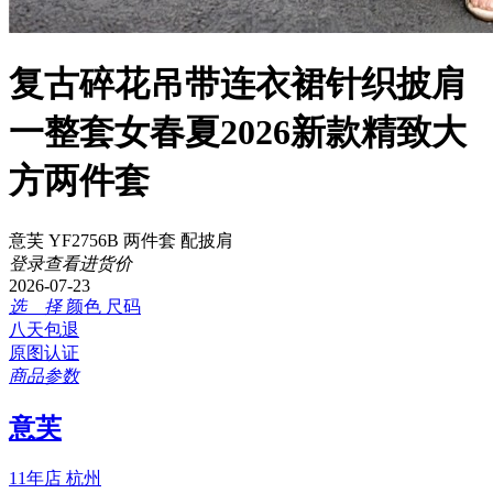
复古碎花吊带连衣裙针织披肩
一整套女春夏2026新款精致大
方两件套
意芙 YF2756B 两件套 配披肩
登录查看进货价
2026-07-23
选 择
颜色
尺码
八天包退
原图认证
商品参数
意芙
11年店
杭州