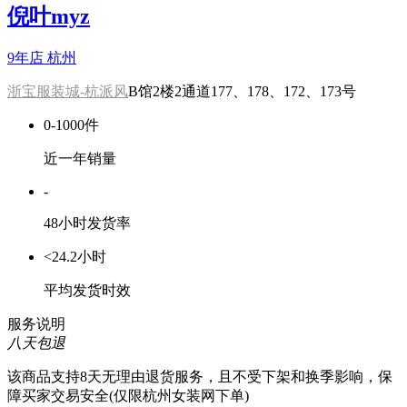
倪叶myz
9年店
杭州
浙宝服装城-杭派风
B馆2楼2通道177、178、172、173号
0-1000件
近一年销量
-
48小时发货率
<24.2小时
平均发货时效
服务说明
八天包退
该商品支持8天无理由退货服务，且不受下架和换季影响，保
障买家交易安全(仅限杭州女装网下单)