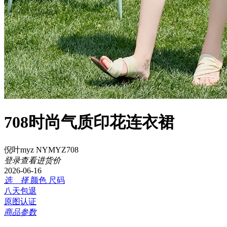
708时尚气质印花连衣裙
倪叶myz NYMYZ708
登录查看进货价
2026-06-16
选 择
颜色
尺码
八天包退
原图认证
商品参数