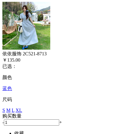
依依服饰 2C521-8713
￥135.00
已选：
颜色
蓝色
尺码
S
M
L
XL
购买数量
-
+
收藏