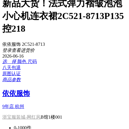
新品大货！法式弹力褶皱泡泡
小心机连衣裙2C521-8713P135
控218
依依服饰 2C521-8713
登录查看进货价
2026-06-16
选 择
颜色
尺码
八天包退
原图认证
商品参数
依依服饰
9年店
杭州
浙宝服装城-网红风
B馆1楼001
0-1000件