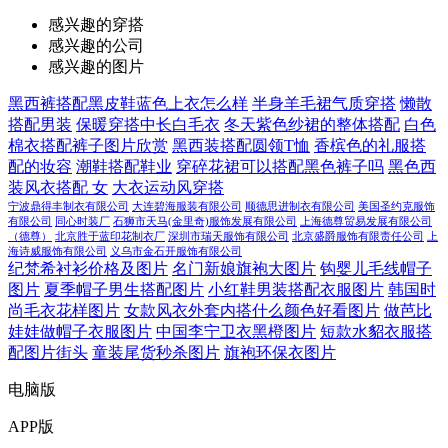
感兴趣的穿搭
感兴趣的公司
感兴趣的图片
黑西裤搭配黑皮鞋蓝色上衣怎么样
半身羊毛裙气质穿搭
懒散
搭配男装
保暖穿搭中长白毛衣
冬天紫色纱裙的整体搭配
白色
棉衣搭配裤子图片欣赏
黑西装搭配圆领T恤
香槟色的礼服搭
配的妆容
潮鞋搭配鞋业
穿碎花裙可以搭配黑色裤子吗
黑色西
装风衣搭配 女
大衣运动风穿搭
宁波鼎得丰制衣有限公司
大连碧海服装有限公司
顺德思进制衣有限公司
美国圣约克服饰
有限公司
同心时装厂
石狮市天马(金里奇)服饰发展有限公司
上海德尊贸易发展有限公司
（德尊）
北京胜于蓝印花制衣厂
深圳市瑞天服饰有限公司
北京盛爵服饰有限责任公司
上
海诗威服饰有限公司
义乌市金石开服饰有限公司
纪梵希衬衫价格及图片
名门新娘旗袍大图片
钩婴儿毛线帽子
图片
夏季帽子男生搭配图片
小红鞋男装搭配衣服图片
韩国时
尚毛衣花样图片
女款风衣外套内搭什么颜色好看图片
做芭比
娃娃做帽子衣服图片
中国李宁卫衣黑橙图片
短款水貂衣服搭
配图片街头
童装尾货秒杀图片
旗袍环保衣图片
电脑版
APP版