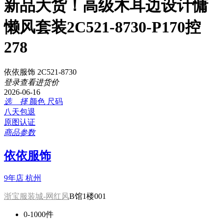
新品大货！高级木耳边设计慵
懒风套装2C521-8730-P170控
278
依依服饰 2C521-8730
登录查看进货价
2026-06-16
选 择
颜色
尺码
八天包退
原图认证
商品参数
依依服饰
9年店
杭州
浙宝服装城-网红风
B馆1楼001
0-1000件