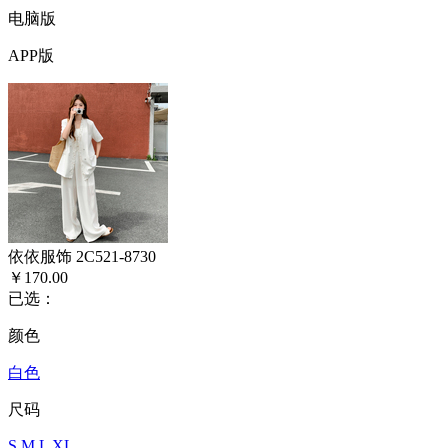
电脑版
APP版
依依服饰 2C521-8730
￥170.00
已选：
颜色
白色
尺码
S
M
L
XL