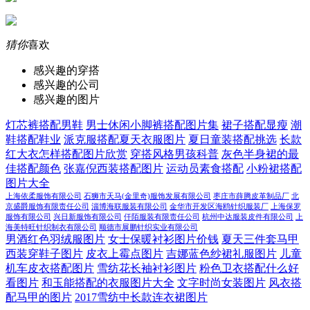
猜你
喜欢
感兴趣的穿搭
感兴趣的公司
感兴趣的图片
灯芯裤搭配男鞋
男士休闲小脚裤搭配图片集
裙子搭配显瘦
潮
鞋搭配鞋业
派克服搭配夏天衣服图片
夏日童装搭配挑选
长款
红大衣怎样搭配图片欣赏
穿搭风格男孩科普
灰色半身裙的最
佳搭配颜色
张嘉倪西装搭配图片
运动员素食搭配
小粉裙搭配
图片大全
上海依柔服饰有限公司
石狮市天马(金里奇)服饰发展有限公司
枣庄市薛腾皮革制品厂
北
京盛爵服饰有限责任公司
淄博海联服装有限公司
金华市开发区海鸥针织服装厂
上海保罗
服饰有限公司
兴日新服饰有限公司
仟陌服装有限责任公司
杭州中达服装皮件有限公司
上
海美特旺针织制衣有限公司
顺德市展鹏针织实业有限公司
男酒红色羽绒服图片
女士保暖衬衫图片价钱
夏天三件套马甲
西装穿鞋子图片
皮衣上霉点图片
吉娜蓝色纱裙礼服图片
儿童
机车皮衣搭配图片
雪纺花长袖衬衫图片
粉色卫衣搭配什么好
看图片
和玉能搭配的衣服图片大全
文字时尚女装图片
风衣搭
配马甲的图片
2017雪纺中长款连衣裙图片