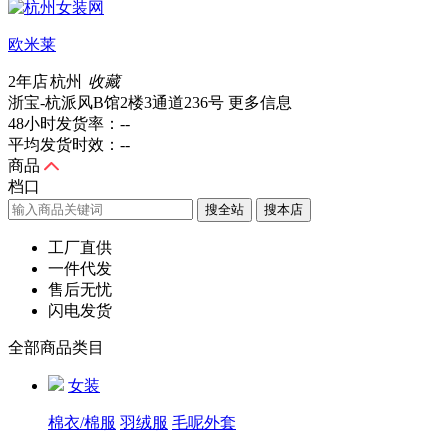
欧米莱
2年店
杭州
收藏
浙宝-杭派风B馆2楼3通道236号
更多信息
48小时发货率：
--
平均发货时效：
--
商品
档口
搜全站
工厂直供
一件代发
售后无忧
闪电发货
全部商品类目
女装
棉衣/棉服
羽绒服
毛呢外套