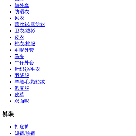
短外套
防晒衣
风衣
蕾丝衫/雪纺衫
卫衣/绒衫
皮衣
棉衣/棉服
毛呢外套
马夹
牛仔外套
针织衫/毛衣
羽绒服
羊羔毛/颗粒绒
派克服
皮草
双面呢
裤装
打底裤
短裤/热裤