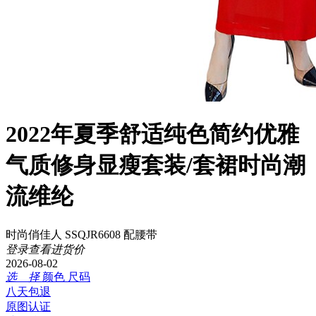
2022年夏季舒适纯色简约优雅
气质修身显瘦套装/套裙时尚潮
流维纶
时尚俏佳人 SSQJR6608 配腰带
登录查看进货价
2026-08-02
选 择
颜色
尺码
八天包退
原图认证