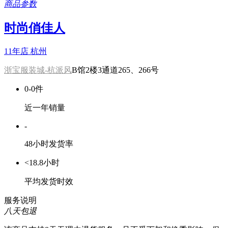
商品参数
时尚俏佳人
11年店
杭州
浙宝服装城-杭派风
B馆2楼3通道265、266号
0-0件
近一年销量
-
48小时发货率
<18.8小时
平均发货时效
服务说明
八天包退