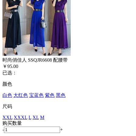
时尚俏佳人 SSQJR6608 配腰带
￥95.00
已选：
颜色
白色
大红色
宝蓝色
紫色
黑色
尺码
XXL
XXXL
L
XL
M
购买数量
-
+