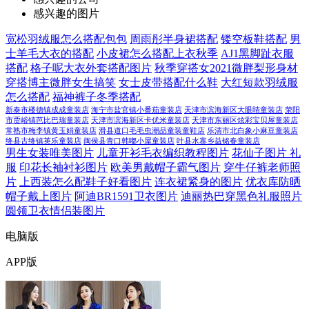
感兴趣的图片
宽松羽绒服怎么搭配包包
周雨彤半身裙搭配
镂空板鞋搭配
男
士羊毛大衣的搭配
小皮裙怎么搭配上衣秋季
AJ1黑脚趾衣服
搭配
格子呢大衣外套搭配图片
秋季穿搭女2021微胖梨形身材
穿搭博主微胖女生搞笑
女士皮带搭配什么鞋
大红短款羽绒服
怎么搭配
福神裤子冬季搭配
新泰市楼德镇成成童装店
海宁市盐官镇小番茄童装店
天津市滨海新区大眼睛童装店
荥阳
市贾峪镇芭比巴瑞童装店
天津市滨海新区卡优米童装店
天津市东丽区炫彩宝贝屋童装店
常熟市梅李镇黄玉娟童装店
滑县道口毛毛虫潮品童装童鞋店
乐清市北白象小麻豆童装店
绛县古绛镇英乐童装店
闽侯县青口韩嘟小屋童装店
叶县水寨乡益铭春童装店
男生女装唯美图片
儿童开衫毛衣编织教程图片
花仙子图片 礼
服
印花长袖衬衫图片
欧美男戴帽子霸气图片
穿牛仔裤老师照
片
上西装怎么配鞋子好看图片
连衣裙紧身的图片
优衣库防晒
帽子戴上图片
阿迪BR1591卫衣图片
迪丽热巴穿黑色礼服照片
圆领卫衣情侣装图片
电脑版
APP版