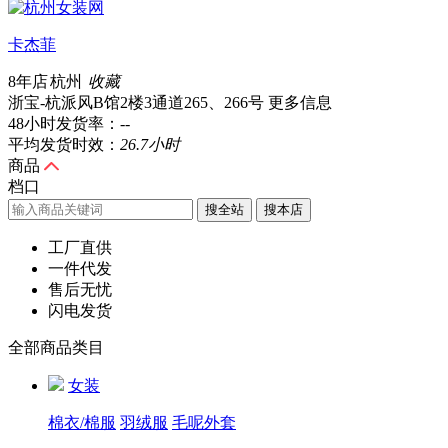
卡杰菲
8年店
杭州
收藏
浙宝-杭派风B馆2楼3通道265、266号
更多信息
48小时发货率：
--
平均发货时效：
26.7小时
商品
档口
搜全站
工厂直供
一件代发
售后无忧
闪电发货
全部商品类目
女装
棉衣/棉服
羽绒服
毛呢外套