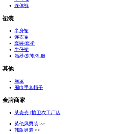
连体裤
裙装
半身裙
连衣裙
套装/套裙
牛仔裙
婚纱/旗袍/礼服
其他
胸罩
围巾手套帽子
金牌商家
莱麦麦T恤卫衣工厂店
英伦风男装
>>
韩版男装
>>