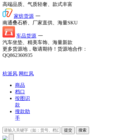
高端品质、气质轻奢、款式丰富
家纺货源
一
南通叠石桥、厂家直供、海量SKU
车品货源
一
汽车坐垫、精美车饰、海量新款
更多货源地，敬请期待！
货源地合作：
QQ862360935
杭派风
网红风
商品
档口
按图识
款
搜款助
手