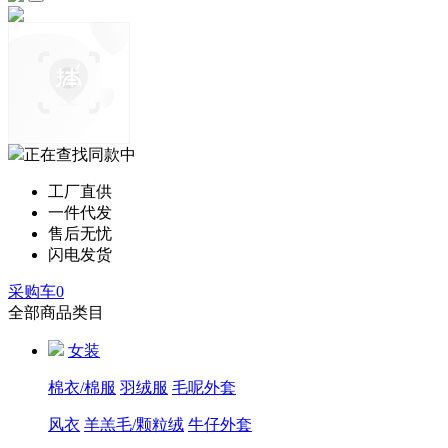
正在查找同款中
工厂直供
一件代发
售后无忧
闪电发货
采购车
0
全部商品类目
女装
棉衣/棉服
羽绒服
毛呢外套
风衣
羊羔毛/颗粒绒
牛仔外套