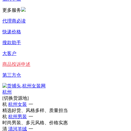
更多服务
代理商必读
快递价格
搜款助手
大客户
商品投诉申述
第三方仓
杭州
[切换货源地]
杭
杭州女装
一
精选好货、风格多样、质量担当
杭
杭州男装
一
时尚男装、多元风格、价格实惠
清
清河羊绒
一