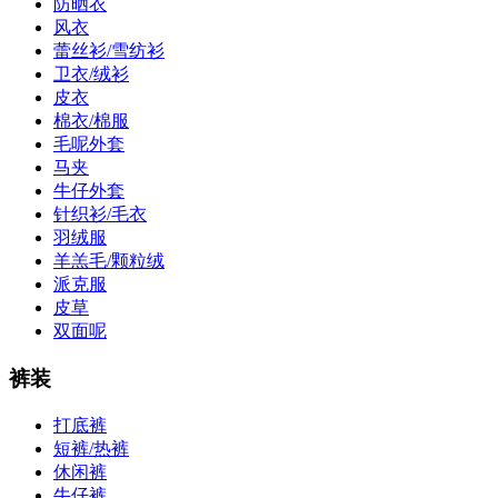
防晒衣
风衣
蕾丝衫/雪纺衫
卫衣/绒衫
皮衣
棉衣/棉服
毛呢外套
马夹
牛仔外套
针织衫/毛衣
羽绒服
羊羔毛/颗粒绒
派克服
皮草
双面呢
裤装
打底裤
短裤/热裤
休闲裤
牛仔裤