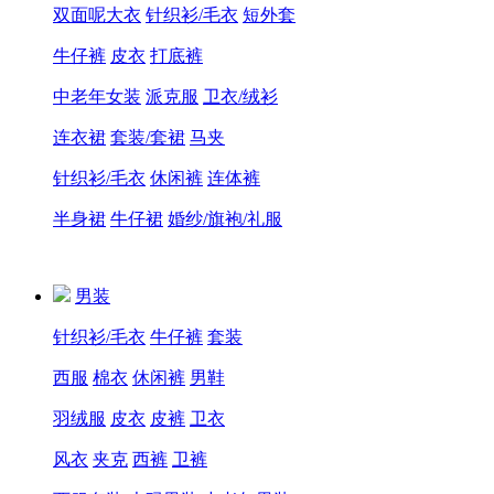
双面呢大衣
针织衫/毛衣
短外套
牛仔裤
皮衣
打底裤
中老年女装
派克服
卫衣/绒衫
连衣裙
套装/套裙
马夹
针织衫/毛衣
休闲裤
连体裤
半身裙
牛仔裙
婚纱/旗袍/礼服
男装
针织衫/毛衣
牛仔裤
套装
西服
棉衣
休闲裤
男鞋
羽绒服
皮衣
皮裤
卫衣
风衣
夹克
西裤
卫裤