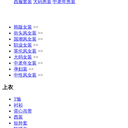
西服套装
大码男装
中老年男装
韩版女装
>>
街头风女装
>>
国潮风女装
>>
职业女装
>>
英伦风女装
>>
大码女装
>>
中老年女装
>>
孕妇装
>>
中性风女装
>>
上衣
T恤
衬衫
背心吊带
西装
短外套