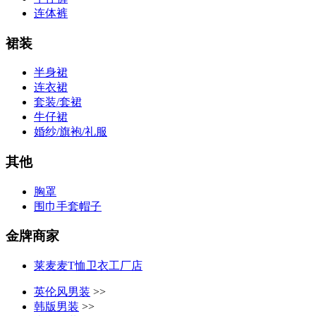
连体裤
裙装
半身裙
连衣裙
套装/套裙
牛仔裙
婚纱/旗袍/礼服
其他
胸罩
围巾手套帽子
金牌商家
莱麦麦T恤卫衣工厂店
英伦风男装
>>
韩版男装
>>