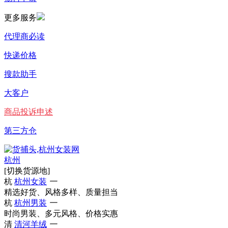
更多服务
代理商必读
快递价格
搜款助手
大客户
商品投诉申述
第三方仓
杭州
[切换货源地]
杭
杭州女装
一
精选好货、风格多样、质量担当
杭
杭州男装
一
时尚男装、多元风格、价格实惠
清
清河羊绒
一