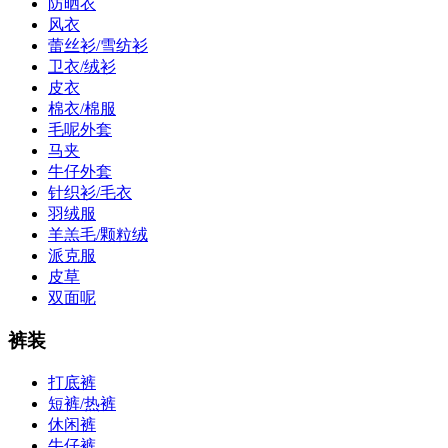
防晒衣
风衣
蕾丝衫/雪纺衫
卫衣/绒衫
皮衣
棉衣/棉服
毛呢外套
马夹
牛仔外套
针织衫/毛衣
羽绒服
羊羔毛/颗粒绒
派克服
皮草
双面呢
裤装
打底裤
短裤/热裤
休闲裤
牛仔裤