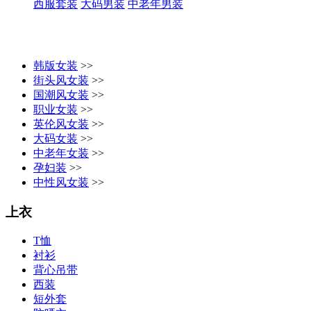
西服套装
大码男装
中老年男装
韩版女装
>>
街头风女装
>>
国潮风女装
>>
职业女装
>>
英伦风女装
>>
大码女装
>>
中老年女装
>>
孕妇装
>>
中性风女装
>>
上衣
T恤
衬衫
背心吊带
西装
短外套