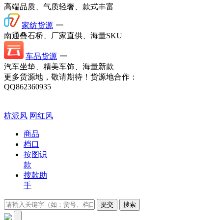
高端品质、气质轻奢、款式丰富
家纺货源
一
南通叠石桥、厂家直供、海量SKU
车品货源
一
汽车坐垫、精美车饰、海量新款
更多货源地，敬请期待！
货源地合作：
QQ862360935
杭派风
网红风
商品
档口
按图识
款
搜款助
手