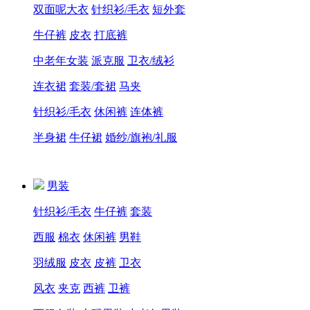
双面呢大衣
针织衫/毛衣
短外套
牛仔裤
皮衣
打底裤
中老年女装
派克服
卫衣/绒衫
连衣裙
套装/套裙
马夹
针织衫/毛衣
休闲裤
连体裤
半身裙
牛仔裙
婚纱/旗袍/礼服
男装
针织衫/毛衣
牛仔裤
套装
西服
棉衣
休闲裤
男鞋
羽绒服
皮衣
皮裤
卫衣
风衣
夹克
西裤
卫裤