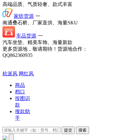
高端品质、气质轻奢、款式丰富
家纺货源
一
南通叠石桥、厂家直供、海量SKU
车品货源
一
汽车坐垫、精美车饰、海量新款
更多货源地，敬请期待！
货源地合作：
QQ862360935
杭派风
网红风
商品
档口
按图识
款
搜款助
手