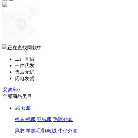
正在查找同款中
工厂直供
一件代发
售后无忧
闪电发货
采购车
0
全部商品类目
女装
棉衣/棉服
羽绒服
毛呢外套
风衣
羊羔毛/颗粒绒
牛仔外套