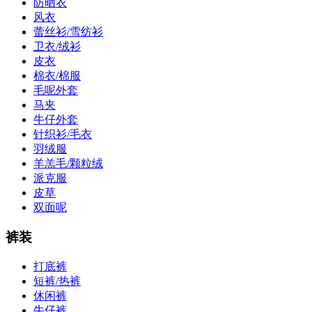
防晒衣
风衣
蕾丝衫/雪纺衫
卫衣/绒衫
皮衣
棉衣/棉服
毛呢外套
马夹
牛仔外套
针织衫/毛衣
羽绒服
羊羔毛/颗粒绒
派克服
皮草
双面呢
裤装
打底裤
短裤/热裤
休闲裤
牛仔裤