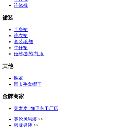
连体裤
裙装
半身裙
连衣裙
套装/套裙
牛仔裙
婚纱/旗袍/礼服
其他
胸罩
围巾手套帽子
金牌商家
莱麦麦T恤卫衣工厂店
英伦风男装
>>
韩版男装
>>