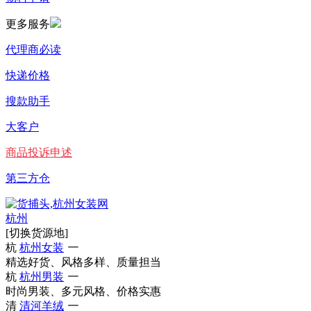
更多服务
代理商必读
快递价格
搜款助手
大客户
商品投诉申述
第三方仓
杭州
[切换货源地]
杭
杭州女装
一
精选好货、风格多样、质量担当
杭
杭州男装
一
时尚男装、多元风格、价格实惠
清
清河羊绒
一