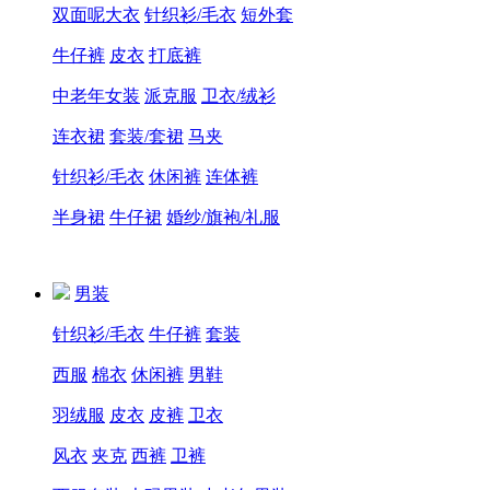
双面呢大衣
针织衫/毛衣
短外套
牛仔裤
皮衣
打底裤
中老年女装
派克服
卫衣/绒衫
连衣裙
套装/套裙
马夹
针织衫/毛衣
休闲裤
连体裤
半身裙
牛仔裙
婚纱/旗袍/礼服
男装
针织衫/毛衣
牛仔裤
套装
西服
棉衣
休闲裤
男鞋
羽绒服
皮衣
皮裤
卫衣
风衣
夹克
西裤
卫裤