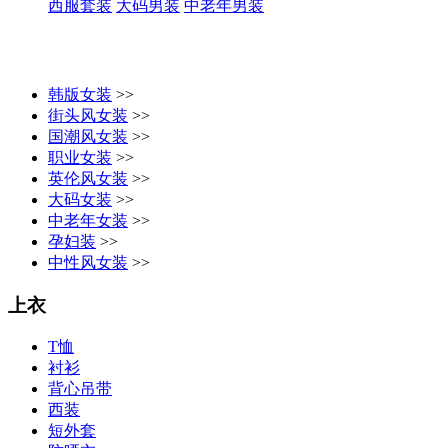
西服套装
大码男装
中老年男装
韩版女装
>>
街头风女装
>>
国潮风女装
>>
职业女装
>>
英伦风女装
>>
大码女装
>>
中老年女装
>>
孕妇装
>>
中性风女装
>>
上衣
T恤
衬衫
背心吊带
西装
短外套