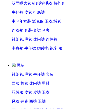
双面呢大衣
针织衫/毛衣
短外套
牛仔裤
皮衣
打底裤
中老年女装
派克服
卫衣/绒衫
连衣裙
套装/套裙
马夹
针织衫/毛衣
休闲裤
连体裤
半身裙
牛仔裙
婚纱/旗袍/礼服
男装
针织衫/毛衣
牛仔裤
套装
西服
棉衣
休闲裤
男鞋
羽绒服
皮衣
皮裤
卫衣
风衣
夹克
西裤
卫裤