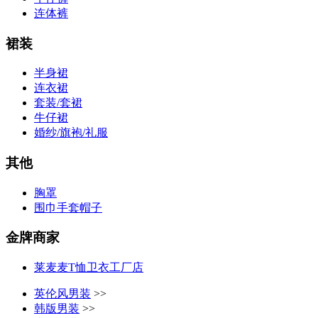
连体裤
裙装
半身裙
连衣裙
套装/套裙
牛仔裙
婚纱/旗袍/礼服
其他
胸罩
围巾手套帽子
金牌商家
莱麦麦T恤卫衣工厂店
英伦风男装
>>
韩版男装
>>