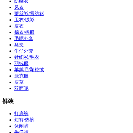
防晒衣
风衣
蕾丝衫/雪纺衫
卫衣/绒衫
皮衣
棉衣/棉服
毛呢外套
马夹
牛仔外套
针织衫/毛衣
羽绒服
羊羔毛/颗粒绒
派克服
皮草
双面呢
裤装
打底裤
短裤/热裤
休闲裤
牛仔裤