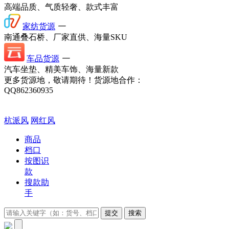
高端品质、气质轻奢、款式丰富
家纺货源
一
南通叠石桥、厂家直供、海量SKU
车品货源
一
汽车坐垫、精美车饰、海量新款
更多货源地，敬请期待！
货源地合作：
QQ862360935
杭派风
网红风
商品
档口
按图识
款
搜款助
手