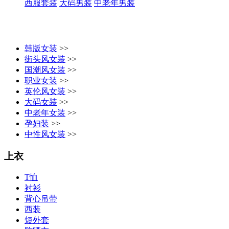
西服套装
大码男装
中老年男装
韩版女装
>>
街头风女装
>>
国潮风女装
>>
职业女装
>>
英伦风女装
>>
大码女装
>>
中老年女装
>>
孕妇装
>>
中性风女装
>>
上衣
T恤
衬衫
背心吊带
西装
短外套