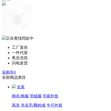
正在查找同款中
工厂直供
一件代发
售后无忧
闪电发货
采购车
0
全部商品类目
女装
棉衣/棉服
羽绒服
毛呢外套
风衣
羊羔毛/颗粒绒
牛仔外套