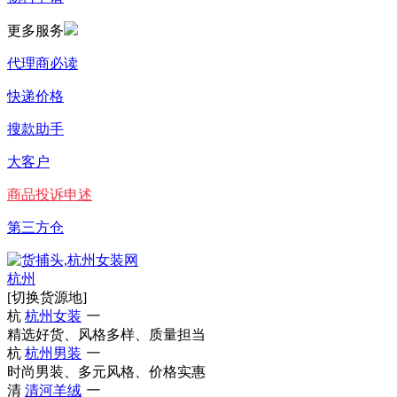
更多服务
代理商必读
快递价格
搜款助手
大客户
商品投诉申述
第三方仓
杭州
[切换货源地]
杭
杭州女装
一
精选好货、风格多样、质量担当
杭
杭州男装
一
时尚男装、多元风格、价格实惠
清
清河羊绒
一