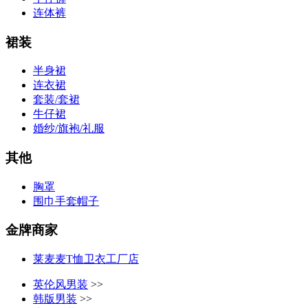
连体裤
裙装
半身裙
连衣裙
套装/套裙
牛仔裙
婚纱/旗袍/礼服
其他
胸罩
围巾手套帽子
金牌商家
莱麦麦T恤卫衣工厂店
英伦风男装
>>
韩版男装
>>