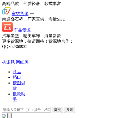
高端品质、气质轻奢、款式丰富
家纺货源
一
南通叠石桥、厂家直供、海量SKU
车品货源
一
汽车坐垫、精美车饰、海量新款
更多货源地，敬请期待！
货源地合作：
QQ862360935
杭派风
网红风
商品
档口
按图识
款
搜款助
手