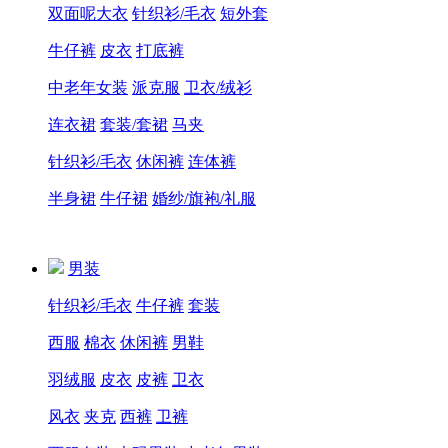
双面呢大衣
针织衫/毛衣
短外套
牛仔裤
皮衣
打底裤
中老年女装
派克服
卫衣/绒衫
连衣裙
套装/套裙
马夹
针织衫/毛衣
休闲裤
连体裤
半身裙
牛仔裙
婚纱/旗袍/礼服
男装
针织衫/毛衣
牛仔裤
套装
西服
棉衣
休闲裤
男鞋
羽绒服
皮衣
皮裤
卫衣
风衣
夹克
西裤
卫裤