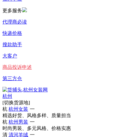
更多服务
代理商必读
快递价格
搜款助手
大客户
商品投诉申述
第三方仓
杭州
[切换货源地]
杭
杭州女装
一
精选好货、风格多样、质量担当
杭
杭州男装
一
时尚男装、多元风格、价格实惠
清
清河羊绒
一