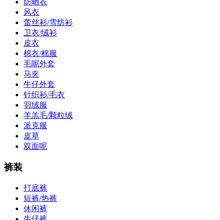
防晒衣
风衣
蕾丝衫/雪纺衫
卫衣/绒衫
皮衣
棉衣/棉服
毛呢外套
马夹
牛仔外套
针织衫/毛衣
羽绒服
羊羔毛/颗粒绒
派克服
皮草
双面呢
裤装
打底裤
短裤/热裤
休闲裤
牛仔裤