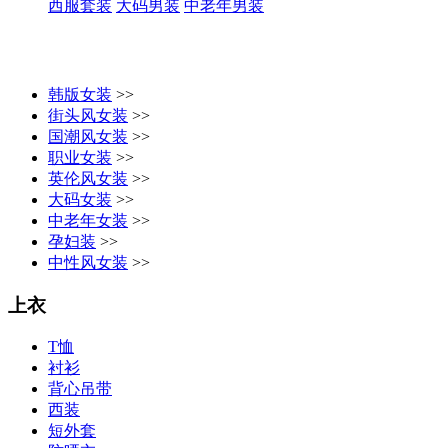
西服套装
大码男装
中老年男装
韩版女装
>>
街头风女装
>>
国潮风女装
>>
职业女装
>>
英伦风女装
>>
大码女装
>>
中老年女装
>>
孕妇装
>>
中性风女装
>>
上衣
T恤
衬衫
背心吊带
西装
短外套