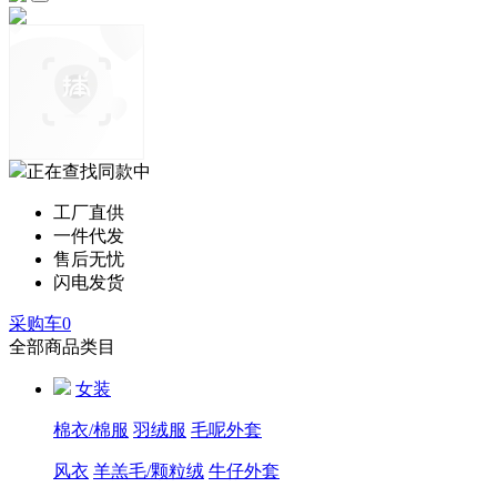
正在查找同款中
工厂直供
一件代发
售后无忧
闪电发货
采购车
0
全部商品类目
女装
棉衣/棉服
羽绒服
毛呢外套
风衣
羊羔毛/颗粒绒
牛仔外套