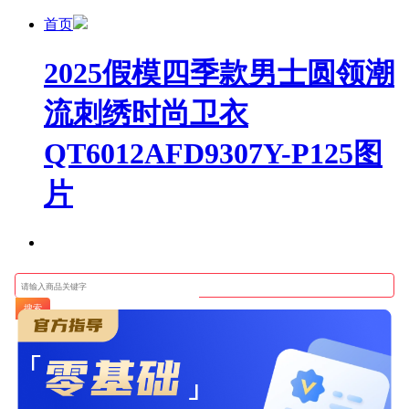
首页
2025假模四季款男士圆领潮
流刺绣时尚卫衣
QT6012AFD9307Y-P125图
片
搜索