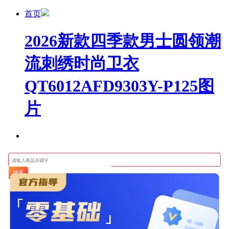
首页
2026新款四季款男士圆领潮
流刺绣时尚卫衣
QT6012AFD9303Y-P125图
片
搜索