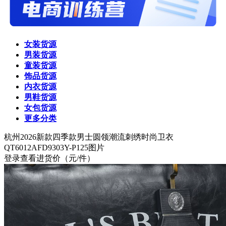
女装货源
男装货源
童装货源
饰品货源
内衣货源
男鞋货源
女包货源
更多分类
杭州
2026新款四季款男士圆领潮流刺绣时尚卫衣
QT6012AFD9303Y-P125图片
登录查看进货价
（元/件）