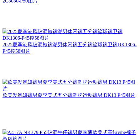
2C8080-P50图片
2025夏季港风破洞短裤潮男休闲裤五分裤篮球裤卫裤DK1306-
P45控58图片
欧美发泡短裤男夏季美式五分裤潮牌运动裤男 DK13 P45图片