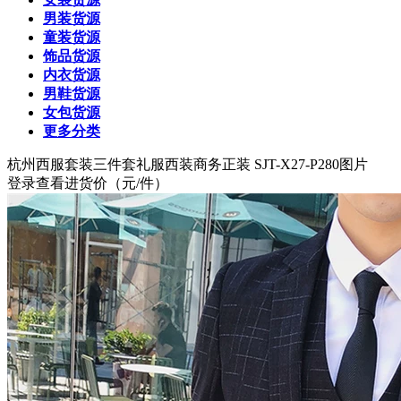
男装货源
童装货源
饰品货源
内衣货源
男鞋货源
女包货源
更多分类
杭州
西服套装三件套礼服西装商务正装 SJT-X27-P280图片
登录查看进货价
（元/件）