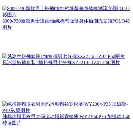
8009-P30新款男士短袖t恤纯棉韩版修身体桖潮流立领POLO衫
图片
风冰丝短袖套装T恤短裤男七分裤XZ221-6-TZ07-P60图片
纯棉连帽卫衣男大码运动帽衫宽松薄 WY2364-P35 加绒款-P40
砖墙图片