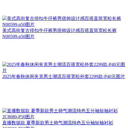
美式高街复古排扣牛仔裤男痞帅设计感百搭直筒宽松长裤
N00599-p50图片
2025年春秋休闲夹克男士潮流百搭宽松外套2299款-P40元图片
直播数据款 夏季新款男士帅气潮流纯色五分袖短袖衬衫