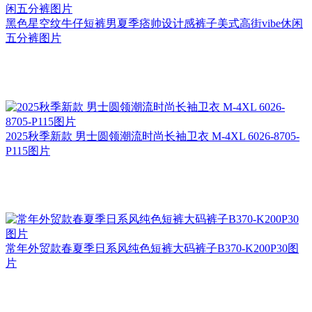
黑色星空纹牛仔短裤男夏季痞帅设计感裤子美式高街vibe休闲
五分裤图片
2025秋季新款 男士圆领潮流时尚长袖卫衣 M-4XL 6026-8705-
P115图片
常年外贸款春夏季日系风纯色短裤大码裤子B370-K200P30图
片