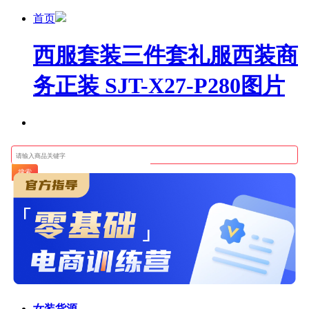
首页
西服套装三件套礼服西装商
务正装 SJT-X27-P280图片
搜索
女装货源