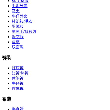
棉衣/棉服
毛呢外套
马夹
牛仔外套
针织衫/毛衣
羽绒服
羊羔毛/颗粒绒
派克服
皮草
双面呢
裤装
打底裤
短裤/热裤
休闲裤
牛仔裤
连体裤
裙装
半身裙