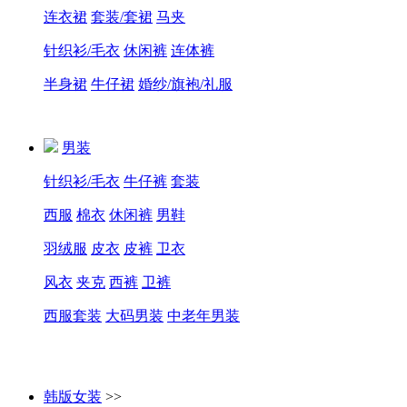
连衣裙
套装/套裙
马夹
针织衫/毛衣
休闲裤
连体裤
半身裙
牛仔裙
婚纱/旗袍/礼服
男装
针织衫/毛衣
牛仔裤
套装
西服
棉衣
休闲裤
男鞋
羽绒服
皮衣
皮裤
卫衣
风衣
夹克
西裤
卫裤
西服套装
大码男装
中老年男装
韩版女装
>>