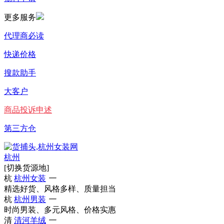
更多服务
代理商必读
快递价格
搜款助手
大客户
商品投诉申述
第三方仓
杭州
[切换货源地]
杭
杭州女装
一
精选好货、风格多样、质量担当
杭
杭州男装
一
时尚男装、多元风格、价格实惠
清
清河羊绒
一