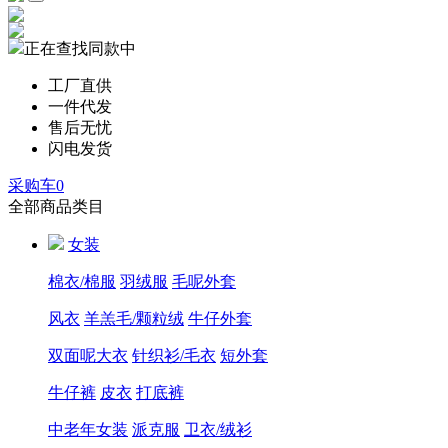
正在查找同款中
工厂直供
一件代发
售后无忧
闪电发货
采购车
0
全部商品类目
女装
棉衣/棉服
羽绒服
毛呢外套
风衣
羊羔毛/颗粒绒
牛仔外套
双面呢大衣
针织衫/毛衣
短外套
牛仔裤
皮衣
打底裤
中老年女装
派克服
卫衣/绒衫