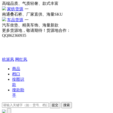
高端品质、气质轻奢、款式丰富
家纺货源
一
南通叠石桥、厂家直供、海量SKU
车品货源
一
汽车坐垫、精美车饰、海量新款
更多货源地，敬请期待！
货源地合作：
QQ862360935
杭派风
网红风
商品
档口
按图识
款
搜款助
手