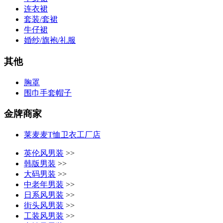
连衣裙
套装/套裙
牛仔裙
婚纱/旗袍/礼服
其他
胸罩
围巾手套帽子
金牌商家
莱麦麦T恤卫衣工厂店
英伦风男装
>>
韩版男装
>>
大码男装
>>
中老年男装
>>
日系风男装
>>
街头风男装
>>
工装风男装
>>