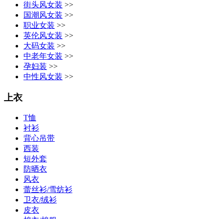
街头风女装
>>
国潮风女装
>>
职业女装
>>
英伦风女装
>>
大码女装
>>
中老年女装
>>
孕妇装
>>
中性风女装
>>
上衣
T恤
衬衫
背心吊带
西装
短外套
防晒衣
风衣
蕾丝衫/雪纺衫
卫衣/绒衫
皮衣